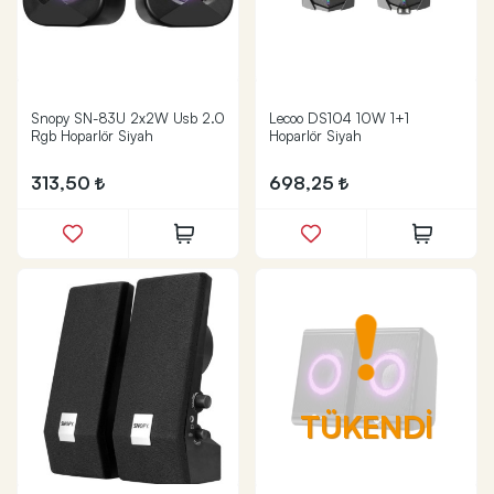
Snopy SN-83U 2x2W Usb 2.0
Lecoo DS104 10W 1+1
Rgb Hoparlör Siyah
Hoparlör Siyah
313,50
698,25
TÜKENDİ