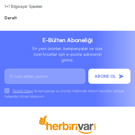
1+1 Bilgisayar Speaker
Daralt
E-Bülten Aboneliği
En yeni ürünler, kampanyalar ve size
özel fırsatlar için e-posta adresinizi
giriniz.
ABONE OL
Gizlilik Onayı
ile kampanya ve ürünler hakkında iletişim kanalları yoluyla
haberdar olmak istiyorum.