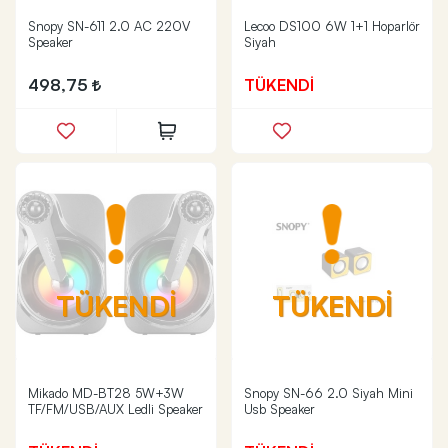
Snopy SN-611 2.0 AC 220V
Lecoo DS100 6W 1+1 Hoparlör
Speaker
Siyah
498,75
TÜKENDİ
TÜKENDİ
TÜKENDİ
Mikado MD-BT28 5W+3W
Snopy SN-66 2.0 Siyah Mini
TF/FM/USB/AUX Ledli Speaker
Usb Speaker