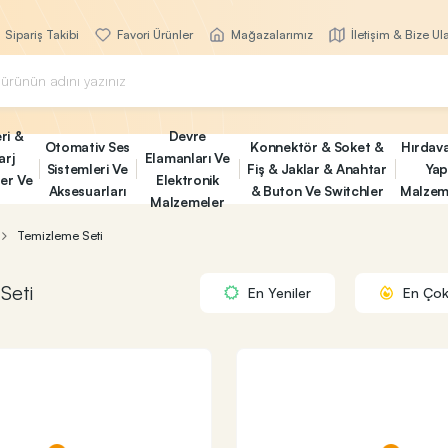
Sipariş Takibi
Favori Ürünler
Mağazalarımız
İletişim & Bize Ul
ri &
Devre
Otomativ Ses
Konnektör & Soket &
Hırdav
arj
Elamanları Ve
Sistemleri Ve
Fiş & Jaklar & Anahtar
Yap
ler Ve
Elektronik
Aksesuarları
& Buton Ve Switchler
Malzem
Malzemeler
Temizleme Seti
Seti
En Yeniler
En Çok