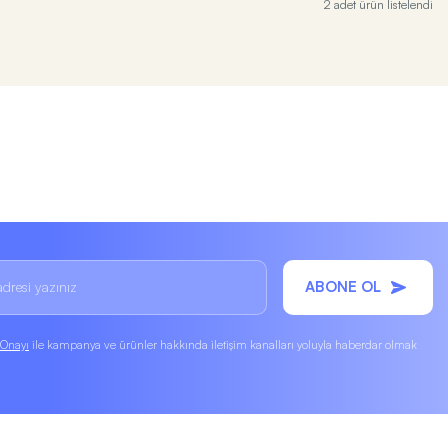
2 adet ürün listelendi
ABONE OL
k Onayı
ile kampanya ve ürünler hakkında iletişim kanalları yoluyla haberdar olmak