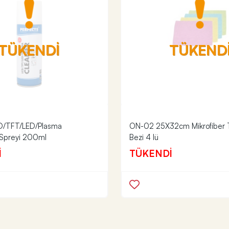
TÜKENDİ
TÜKEND
CD/TFT/LED/Plasma
ON-02 25X32cm Mikrofiber T
Spreyi 200ml
Bezi 4 lü
İ
TÜKENDİ