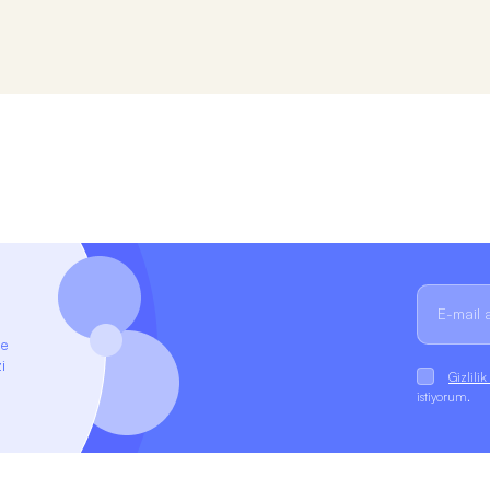
ze
i
Gizlili
istiyorum.