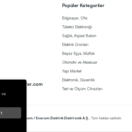
Popüler Kategoriler
Bilgisayar, Ofis
Tüketici Elektroniği
Sağlık, Kişisel Bakım
Elektrik Ürünleri
Beyaz Eşya, Mutfak
Otomotiv ve Aksesuar
Yapı Market
a
Elektronik, Güvenlik
ek@herbirivar.com
Test ve Ölçüm Cihazları
r ve
t
2023
Herbirivar.com / Enerom Elektrik Elektronik A.Ş.
. Tüm hakları saklıdır.