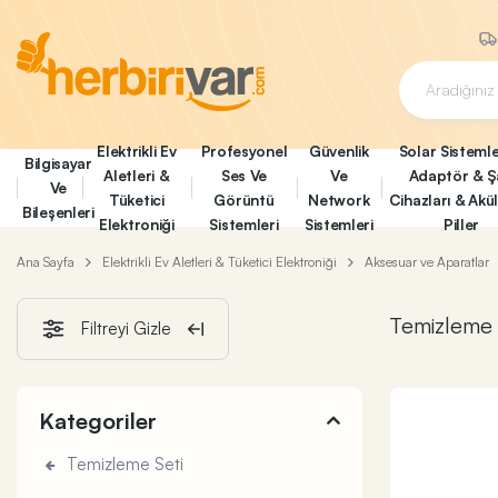
Elektrikli Ev
Profesyonel
Güvenlik
Solar Sistemle
Bilgisayar
Aletleri &
Ses Ve
Ve
Adaptör & Ş
Ve
Tüketici
Görüntü
Network
Cihazları & Akü
Bileşenleri
Elektroniği
Sistemleri
Sistemleri
Piller
Ana Sayfa
Elektrikli Ev Aletleri & Tüketici Elektroniği
Aksesuar ve Aparatlar
Temizleme 
Filtreyi Gizle
Kategoriler
Temizleme Seti