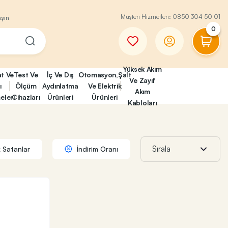
Müşteri Hizmetleri:
0850 304 50 01
aşın
0
Yüksek Akım
at Ve
Test Ve
İç Ve Dış
Otomasyon,Şalt
Ve Zayıf
ı
Ölçüm
Aydınlatma
Ve Elektrik
Akım
eleri
Cihazları
Ürünleri
Ürünleri
Kabloları
 Satanlar
İndirim Oranı