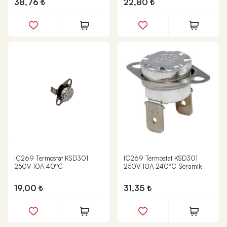
38,76
22,80
IC269 Termostat KSD301
IC269 Termostat KSD301
250V 10A 40ºC
250V 10A 240ºC Seramik
19,00
31,35