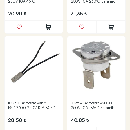
250V 10A 45ºC
250V 10A 230°C Seramik
20,90
31,35
IC270 Termostat Kablolu
IC269 Termostat KSD301
KSD9700 250V 10A 80ºC
250V 10A 185ºC Seramik
28,50
40,85