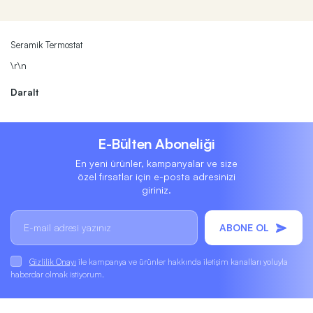
Seramik Termostat
\r\n
Daralt
E-Bülten Aboneliği
En yeni ürünler, kampanyalar ve size
özel fırsatlar için e-posta adresinizi
giriniz.
ABONE OL
Gizlilik Onayı
ile kampanya ve ürünler hakkında iletişim kanalları yoluyla
haberdar olmak istiyorum.