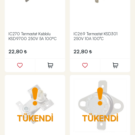
IC270 Termostat Kablolu
IC269 Termostat KSD301
KSD9700 250V 5A 100ºC
250V 10A 100°C
22,80
22,80
TÜKENDİ
TÜKENDİ