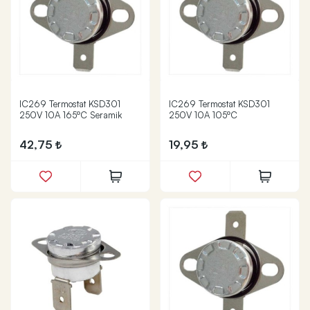
IC269 Termostat KSD301
IC269 Termostat KSD301
250V 10A 165ºC Seramik
250V 10A 105ºC
42,75
19,95