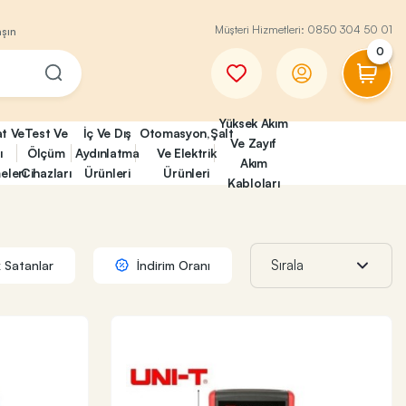
Müşteri Hizmetleri:
0850 304 50 01
aşın
0
Yüksek Akım
at Ve
Test Ve
İç Ve Dış
Otomasyon,Şalt
Ve Zayıf
ı
Ölçüm
Aydınlatma
Ve Elektrik
Akım
eleri
Cihazları
Ürünleri
Ürünleri
Kabloları
 Satanlar
İndirim Oranı