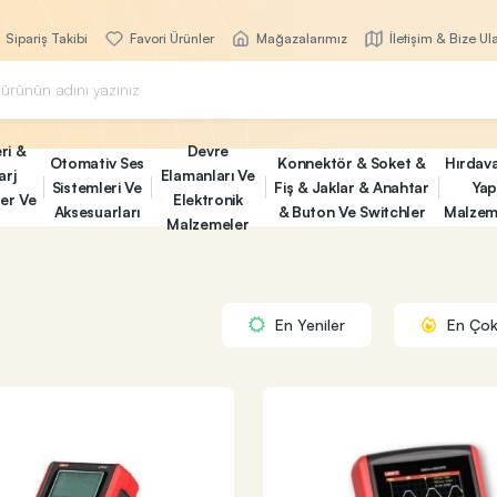
Sipariş Takibi
Favori Ürünler
Mağazalarımız
İletişim & Bize Ul
ri &
Devre
Otomativ Ses
Konnektör & Soket &
Hırdav
arj
Elamanları Ve
Sistemleri Ve
Fiş & Jaklar & Anahtar
Yap
ler Ve
Elektronik
Aksesuarları
& Buton Ve Switchler
Malzem
Malzemeler
En Yeniler
En Çok