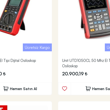
Ücretsiz Kargo
Ü
l Tipi Dijital Osiloskop
Unit UTD1050CL 50 Mhz El T
Osiloskop
00
20.900,19
Hemen Satın Al
Hemen Sat