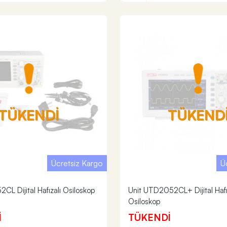
TÜKENDİ
TÜKEND
Ücretsiz Kargo
Ü
CL Dijital Hafızalı Osiloskop
Unit UTD2052CL+ Dijital Hafı
Osiloskop
İ
TÜKENDİ