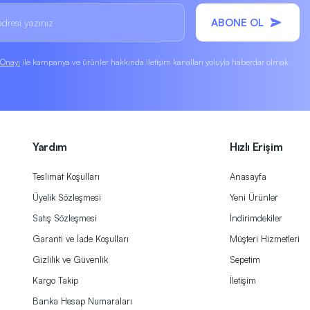
ABONE OL
k Onayı
ile kampanya ve ürünler hakkında iletişim kanalları yoluyla haberdar olmak
Yardım
Hızlı Erişim
Teslimat Koşulları
Anasayfa
Üyelik Sözleşmesi
Yeni Ürünler
Satış Sözleşmesi
İndirimdekiler
Garanti ve İade Koşulları
Müşteri Hizmetleri
Gizlilik ve Güvenlik
Sepetim
Kargo Takip
İletişim
Banka Hesap Numaraları