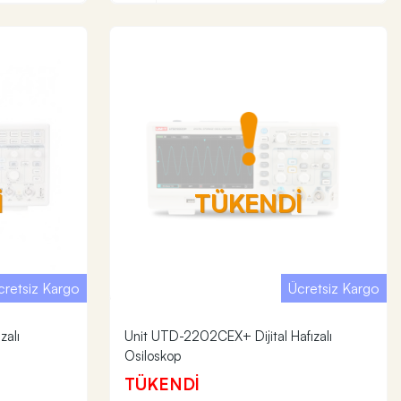
İ
TÜKENDİ
cretsiz Kargo
Ücretsiz Kargo
zalı
Unit UTD-2202CEX+ Dijital Hafızalı
Osiloskop
TÜKENDİ