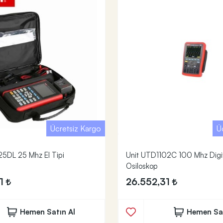
Ücretsiz Kargo
Ü
5DL 25 Mhz El Tipi
Unit UTD1102C 100 Mhz Digita
Osiloskop
81
26.552,31
Hemen Satın Al
Hemen Sat