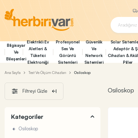
Elektrikli Ev
Profesyonel
Güvenlik
Solar Sistemle
Bilgisayar
Aletleri &
Ses Ve
Ve
Adaptör & Ş
Ve
Tüketici
Görüntü
Network
Cihazları & Akü
Bileşenleri
Elektroniği
Sistemleri
Sistemleri
Piller
Ana Sayfa
Test Ve Ölçüm Cihazları
Osiloskop
Osiloskop
Filtreyi Gizle
Kategoriler
Osiloskop