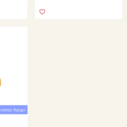
İ
cretsiz Kargo