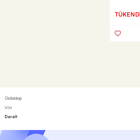
TÜKEND
Osiloskop
\r\n
Daralt