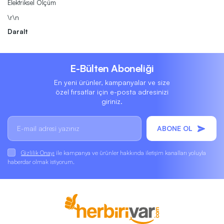
Elektriksel Ölçüm
\r\n
Daralt
E-Bülten Aboneliği
En yeni ürünler, kampanyalar ve size
özel fırsatlar için e-posta adresinizi
giriniz.
ABONE OL
Gizlilik Onayı
ile kampanya ve ürünler hakkında iletişim kanalları yoluyla
haberdar olmak istiyorum.