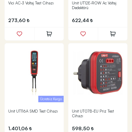
Vici AC-3 Voltaj Test Cihazı
Unit UT12E-ROW Ac Voltaj
Dedektörü
273,60
622,44
Ücretsiz Kargo
Unit UT116A SMD Test Cihazı
Unit UT07B-EU Priz Test
Cihazı
1.401,06
598,50