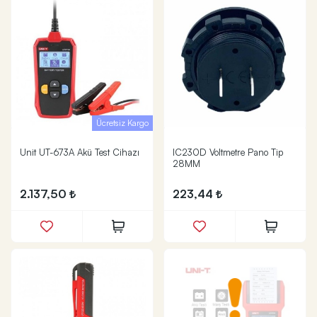
Ücretsiz Kargo
Unit UT-673A Akü Test Cihazı
IC230D Voltmetre Pano Tip
28MM
2.137,50
223,44