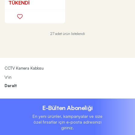
TÜKENDİ
27 adet ürün listelendi
CCTV Kamera Kablosu
\r\n
Daralt
E-Bülten Aboneliği
En yeni ürünler, kampanyalar ve size
özel fırsatlar için e-posta adresinizi
giriniz.