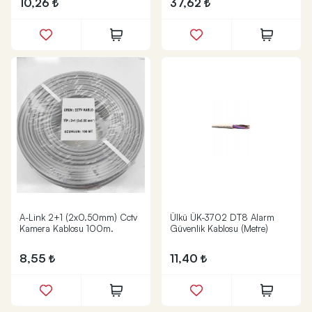
10,26
37,62
A-Link 2+1 (2x0.50mm) Cctv
Ülkü ÜK-3702 DT8 Alarm
Kamera Kablosu 100m.
Güvenlik Kablosu (Metre)
8,55
11,40