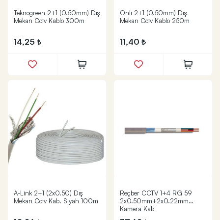
Teknogreen 2+1 (0.50mm) Dış
Onli 2+1 (0.50mm) Dış
Mekan Cctv Kablo 300m
Mekan Cctv Kablo 250m
14,25
11,40
A-Link 2+1 (2x0.50) Dış
Reçber CCTV 1+4 RG 59
Mekan Cctv Kab. Siyah 100m
2x0.50mm+2x0.22mm
Kamera Kab