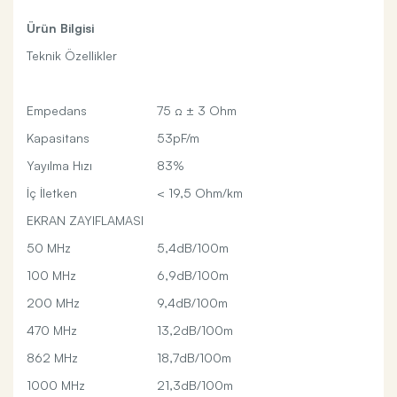
Ürün Bilgisi
Teknik Özellikler
Empedans
75 Ω ± 3 Ohm
Kapasitans
53pF/m
Yayılma Hızı
83%
İç İletken
< 19,5 Ohm/km
EKRAN ZAYIFLAMASI
50 MHz
5,4dB/100m
100 MHz
6,9dB/100m
200 MHz
9,4dB/100m
470 MHz
13,2dB/100m
862 MHz
18,7dB/100m
1000 MHz
21,3dB/100m