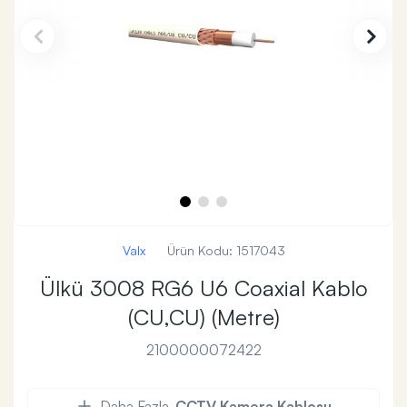
Valx
Ürün Kodu:
1517043
Ülkü 3008 RG6 U6 Coaxial Kablo
(CU,CU) (Metre)
2100000072422
Daha Fazla
CCTV Kamera Kablosu