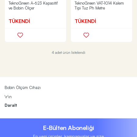
TeknoGreen A-623 Kapasitif
TeknoGreen VAT-1014 Kalem
ve Bobin Ölçer
Tipi Tuz Ph Metre
TÜKENDİ
TÜKENDİ
4 adet ürün listelendi
Bobin Ölçüm Cihazı
\r\n
Daralt
E-Bülten Aboneliği
En yeni ürünler, kampanyalar ve size