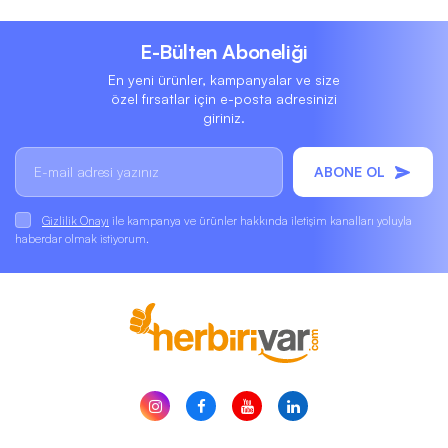
E-Bülten Aboneliği
En yeni ürünler, kampanyalar ve size
özel fırsatlar için e-posta adresinizi
giriniz.
ABONE OL
Gizlilik Onayı
ile kampanya ve ürünler hakkında iletişim kanalları yoluyla
haberdar olmak istiyorum.