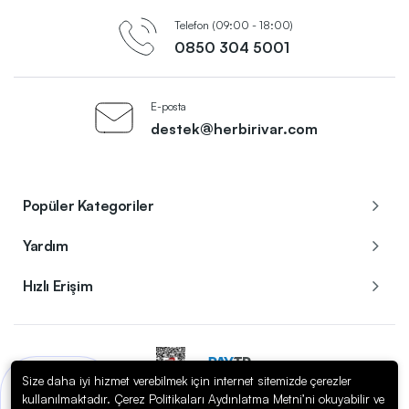
Telefon (09:00 - 18:00)
0850 304 5001
E-posta
destek@herbirivar.com
Popüler Kategoriler
Yardım
Hızlı Erişim
Size daha iyi hizmet verebilmek için internet sitemizde çerezler
Bir sorunuz mu var?
kullanılmaktadır. Çerez Politikaları Aydınlatma Metni’ni okuyabilir ve
Copyright © 2023
Herbirivar.com / Enerom Elektrik Elektronik A.Ş.
. Tüm