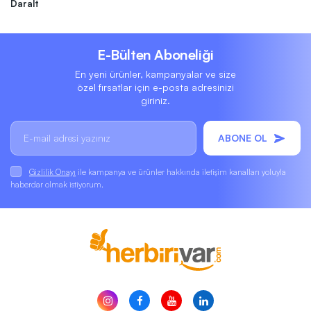
Daralt
E-Bülten Aboneliği
En yeni ürünler, kampanyalar ve size
özel fırsatlar için e-posta adresinizi
giriniz.
ABONE OL
Gizlilik Onayı
ile kampanya ve ürünler hakkında iletişim kanalları yoluyla
haberdar olmak istiyorum.