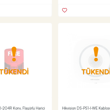
TÜKENDİ
TÜKEND
204R Konv. Flaşörlü Harici
Hikvision DS-PS1-I-WE Kablos