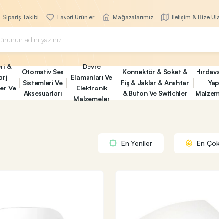
Sipariş Takibi
Favori Ürünler
Mağazalarımız
İletişim & Bize Ul
ri &
Devre
Otomativ Ses
Konnektör & Soket &
Hırdav
arj
Elamanları Ve
Sistemleri Ve
Fiş & Jaklar & Anahtar
Yap
ler Ve
Elektronik
Aksesuarları
& Buton Ve Switchler
Malzem
Malzemeler
En Yeniler
En Çok