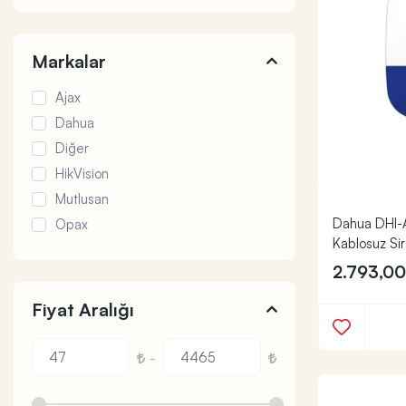
Markalar
Ajax
Dahua
Diğer
HikVision
Mutlusan
Dahua DHI-
Opax
Kablosuz Si
2.793,0
Fiyat Aralığı
-