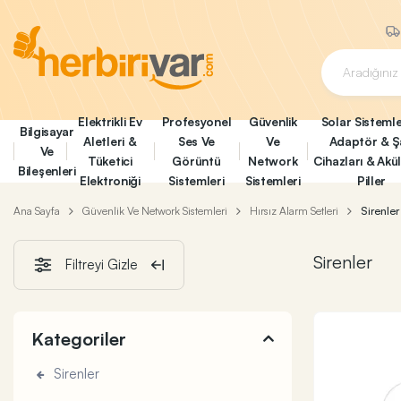
Elektrikli Ev
Profesyonel
Güvenlik
Solar Sistemle
Bilgisayar
Aletleri &
Ses Ve
Ve
Adaptör & Ş
Ve
Tüketici
Görüntü
Network
Cihazları & Akü
Bileşenleri
Elektroniği
Sistemleri
Sistemleri
Piller
Ana Sayfa
Güvenlik Ve Network Sistemleri
Hırsız Alarm Setleri
Sirenler
Sirenler
Filtreyi Gizle
Kategoriler
Sirenler