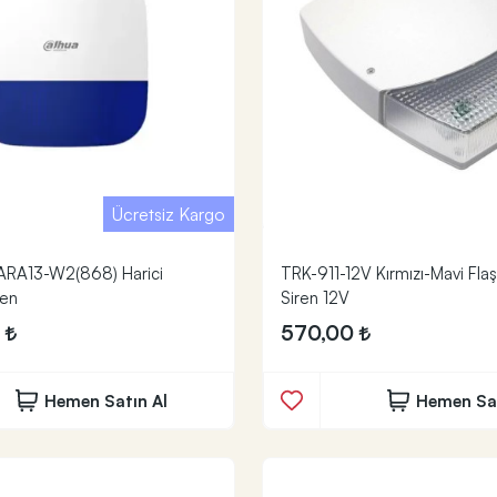
Ücretsiz Kargo
ARA13-W2(868) Harici
TRK-911-12V Kırmızı-Mavi Flaş
ren
Siren 12V
0
570,00
Hemen Satın Al
Hemen Sat