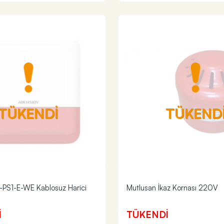
TÜKENDİ
TÜKEND
S-PS1-E-WE Kablosuz Harici
Mutlusan İkaz Kornası 220V
İ
TÜKENDİ