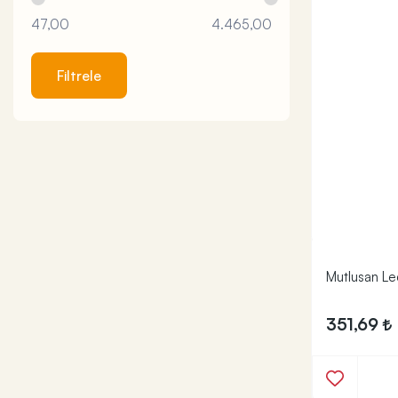
47,00
4.465,00
Filtrele
Mutlusan Led
351,69