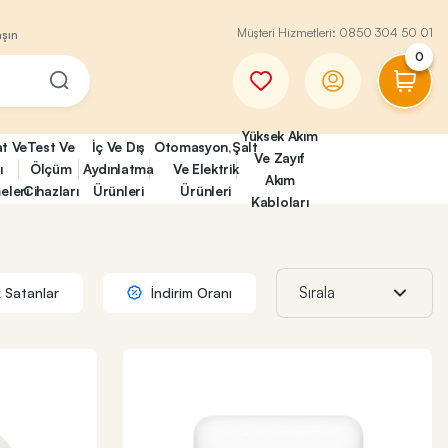
Müşteri Hizmetleri:
0850 304 50 01
aşın
0
Yüksek Akım
at Ve
Test Ve
İç Ve Dış
Otomasyon,Şalt
Ve Zayıf
ı
Ölçüm
Aydınlatma
Ve Elektrik
Akım
eleri
Cihazları
Ürünleri
Ürünleri
Kabloları
 Satanlar
İndirim Oranı