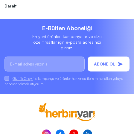
Daralt
E-Bülten Aboneliği
En yeni ürünler, kampanyalar ve size
özel fırsatlar için e-posta adresinizi
giriniz.
ABONE OL
Gizlilik Onayı
ile kampanya ve ürünler hakkında iletişim kanalları yoluyla
haberdar olmak istiyorum.