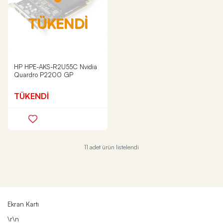
TÜKENDİ
HP HPE-AKS-R2U55C Nvidia
Quardro P2200 GP
TÜKENDİ
11 adet ürün listelendi
Ekran Kartı
\r\n