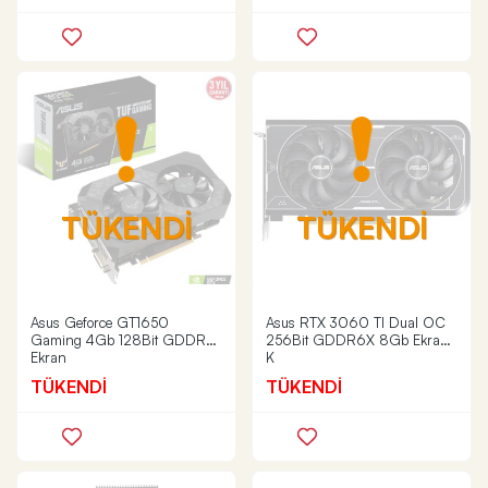
TÜKENDİ
TÜKENDİ
Asus Geforce GT1650
Asus RTX 3060 TI Dual OC
Gaming 4Gb 128Bit GDDR6
256Bit GDDR6X 8Gb Ekran
Ekran
K
TÜKENDİ
TÜKENDİ