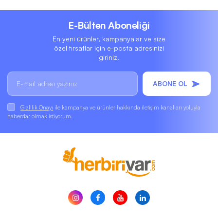
E-Bülten Aboneliği
En yeni ürünler, kampanyalar ve size
özel fırsatlar için e-posta adresinizi
giriniz.
ABONE OL
Gizlilik Onayı
ile kampanya ve ürünler hakkında iletişim kanalları yoluyla
haberdar olmak istiyorum.