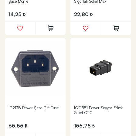
Şase Monte
Sigortalı Soket Max
14,25
22,80
IC213B Power Şase Çift Fuseli
IC215B1 Power Seyyar Erkek
Soket C20
65,55
156,75