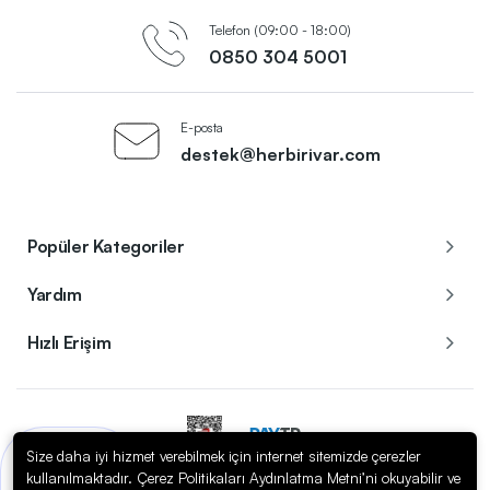
Telefon (09:00 - 18:00)
0850 304 5001
E-posta
destek@herbirivar.com
Popüler Kategoriler
Yardım
Hızlı Erişim
Size daha iyi hizmet verebilmek için internet sitemizde çerezler
Bir sorunuz mu var?
kullanılmaktadır. Çerez Politikaları Aydınlatma Metni’ni okuyabilir ve
Copyright © 2023
Herbirivar.com / Enerom Elektrik Elektronik A.Ş.
. Tüm