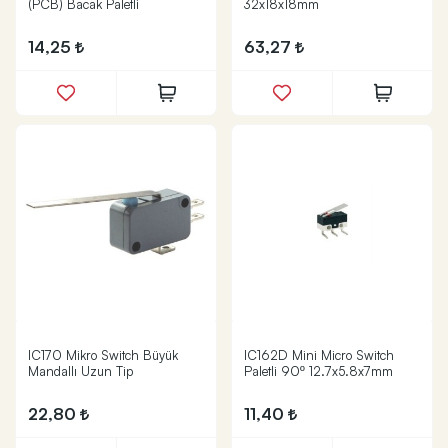
(PCB) Bacak Paletli
32x18x18mm
14,25
63,27
IC170 Mikro Switch Büyük
IC162D Mini Micro Switch
Mandallı Uzun Tip
Paletli 90º 12.7x5.8x7mm
22,80
11,40