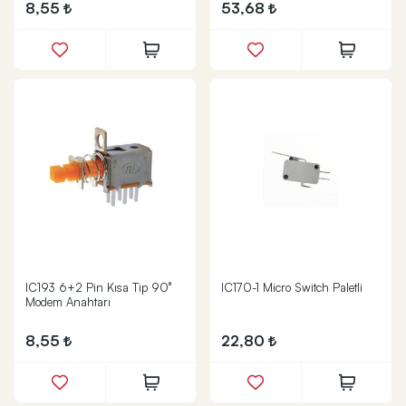
8,55
53,68
IC193 6+2 Pin Kısa Tip 90°
IC170-1 Micro Switch Paletli
Modem Anahtarı
8,55
22,80