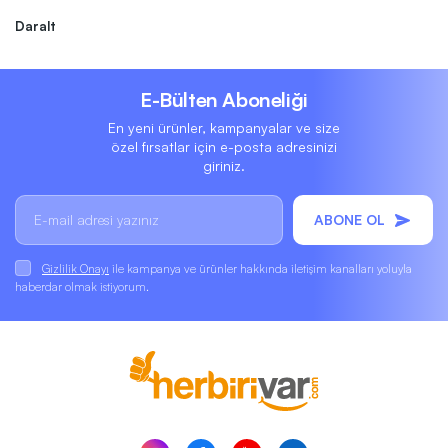
Daralt
E-Bülten Aboneliği
En yeni ürünler, kampanyalar ve size
özel fırsatlar için e-posta adresinizi
giriniz.
ABONE OL
Gizlilik Onayı
ile kampanya ve ürünler hakkında iletişim kanalları yoluyla
haberdar olmak istiyorum.