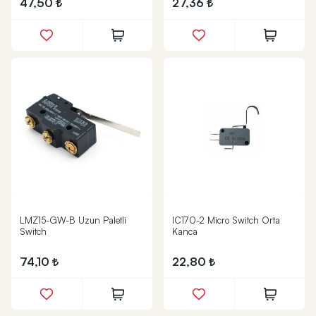
47,50
27,36
LMZ15-GW-B Uzun Paletli
IC170-2 Micro Switch Orta
Switch
Kanca
74,10
22,80