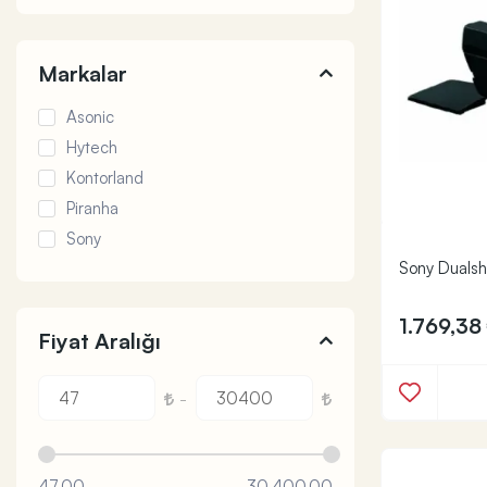
Markalar
Asonic
Hytech
Kontorland
Piranha
Sony
Sony Dualsh
1.769,38
Fiyat Aralığı
-
47,00
30.400,00