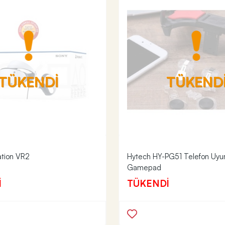
TÜKENDİ
TÜKEND
ation VR2
Hytech HY-PG51 Telefon Uyum
Gamepad
İ
TÜKENDİ