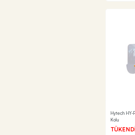
Hytech HY-PG
Kolu
TÜKEND