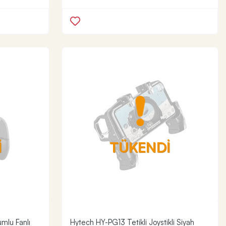
İ
TÜKENDİ
mlu Fanlı
Hytech HY-PG13 Tetikli Joystikli Siyah