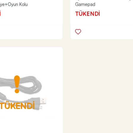
ye+Oyun Kolu
Gamepad
İ
TÜKENDİ
TÜKENDİ