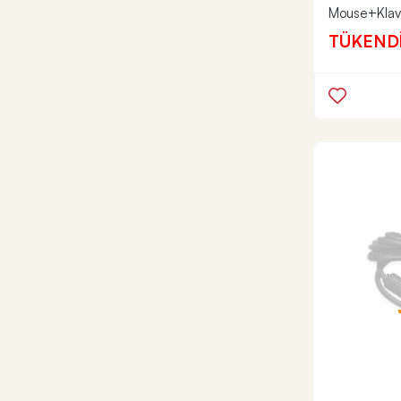
Mouse+Klav
TÜKEND