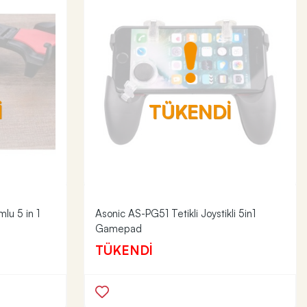
İ
TÜKENDİ
lu 5 in 1
Asonic AS-PG51 Tetikli Joystikli 5in1
Gamepad
TÜKENDİ