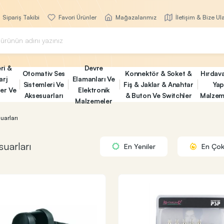
Sipariş Takibi
Favori Ürünler
Mağazalarımız
İletişim & Bize Ul
ri &
Devre
Otomativ Ses
Konnektör & Soket &
Hırdav
arj
Elamanları Ve
Sistemleri Ve
Fiş & Jaklar & Anahtar
Yap
ler Ve
Elektronik
Aksesuarları
& Buton Ve Switchler
Malzem
Malzemeler
uarları
uarları
En Yeniler
En Çok