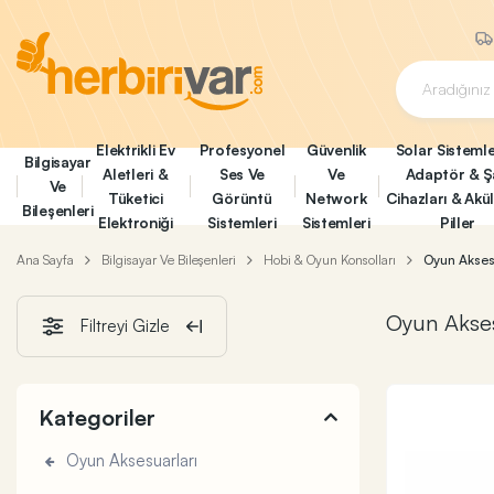
Elektrikli Ev
Profesyonel
Güvenlik
Solar Sistemle
Bilgisayar
Aletleri &
Ses Ve
Ve
Adaptör & Ş
Ve
Tüketici
Görüntü
Network
Cihazları & Akü
Bileşenleri
Elektroniği
Sistemleri
Sistemleri
Piller
Ana Sayfa
Bilgisayar Ve Bileşenleri
Hobi & Oyun Konsolları
Oyun Akses
Oyun Akses
Filtreyi Gizle
Kategoriler
Oyun Aksesuarları