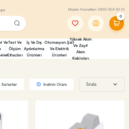
Müşteri Hizmetleri:
0850 304 50 01
aşın
0
Yüksek Akım
at Ve
Test Ve
İç Ve Dış
Otomasyon,Şalt
Ve Zayıf
ı
Ölçüm
Aydınlatma
Ve Elektrik
Akım
eleri
Cihazları
Ürünleri
Ürünleri
Kabloları
 Satanlar
İndirim Oranı