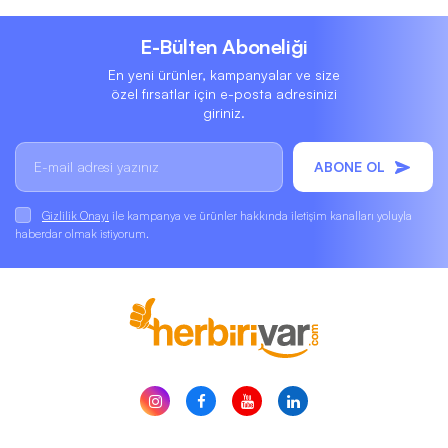
E-Bülten Aboneliği
En yeni ürünler, kampanyalar ve size
özel fırsatlar için e-posta adresinizi
giriniz.
ABONE OL
Gizlilik Onayı
ile kampanya ve ürünler hakkında iletişim kanalları yoluyla
haberdar olmak istiyorum.