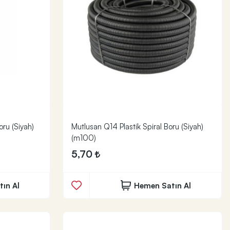
oru (Siyah)
Mutlusan Q14 Plastik Spiral Boru (Siyah)
(m100)
5,70
ın Al
Hemen Satın Al