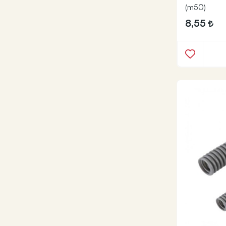
(m50)
8,55