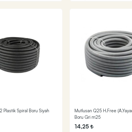
 Plastik Spiral Boru Siyah
Mutlusan Q25 H.Free (A.Yayan
Boru Gri m25
14,25