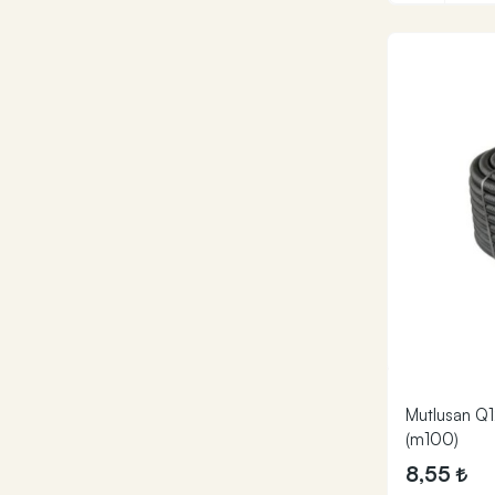
Mutlusan Q12
(m100)
8,55