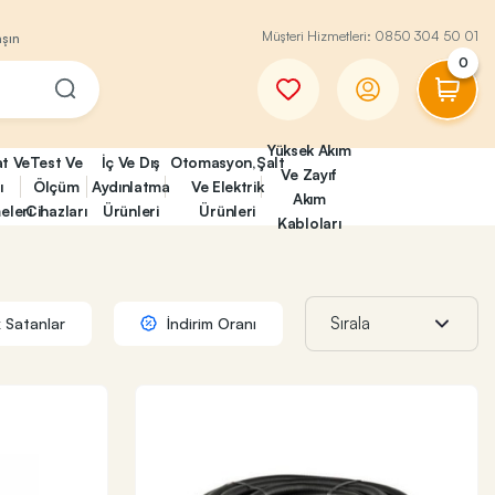
Müşteri Hizmetleri:
0850 304 50 01
aşın
0
Yüksek Akım
at Ve
Test Ve
İç Ve Dış
Otomasyon,Şalt
Ve Zayıf
ı
Ölçüm
Aydınlatma
Ve Elektrik
Akım
eleri
Cihazları
Ürünleri
Ürünleri
Kabloları
 Satanlar
İndirim Oranı