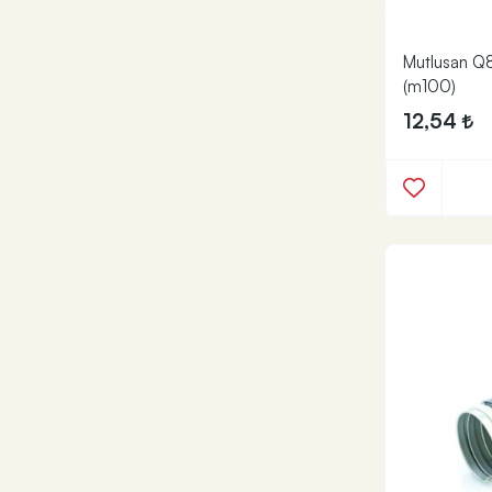
Mutlusan Q8
(m100)
12,54