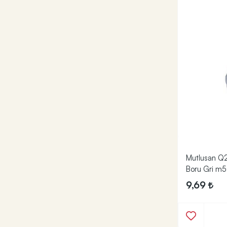
Mutlusan Q2
Boru Gri m
9,69