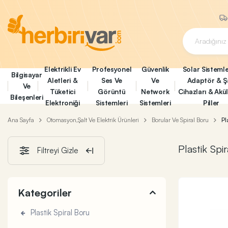
Elektrikli Ev
Profesyonel
Güvenlik
Solar Sistemle
Bilgisayar
Aletleri &
Ses Ve
Ve
Adaptör & Ş
Ve
Tüketici
Görüntü
Network
Cihazları & Akü
Bileşenleri
Elektroniği
Sistemleri
Sistemleri
Piller
Ana Sayfa
Otomasyon,Şalt Ve Elektrik Ürünleri
Borular Ve Spiral Boru
Pl
Plastik Spi
Filtreyi Gizle
Kategoriler
Plastik Spiral Boru