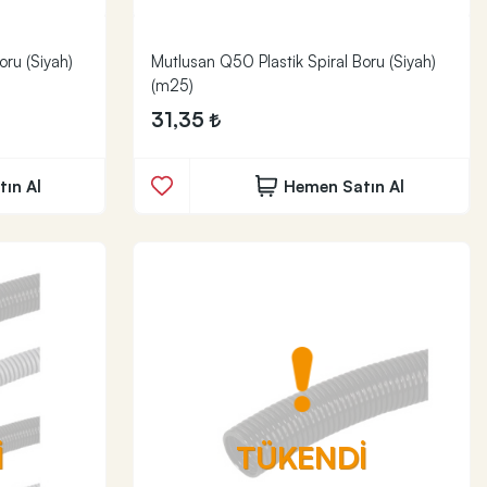
oru (Siyah)
Mutlusan Q50 Plastik Spiral Boru (Siyah)
(m25)
31,35
ın Al
Hemen Satın Al
İ
TÜKENDİ