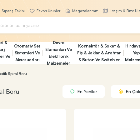
Sipariş Takibi
Favori Ürünler
Mağazalarımız
İletişim & Bize Ul
ri &
Devre
Otomativ Ses
Konnektör & Soket &
Hırdav
arj
Elamanları Ve
Sistemleri Ve
Fiş & Jaklar & Anahtar
Yap
ler Ve
Elektronik
Aksesuarları
& Buton Ve Switchler
Malzem
Malzemeler
astik Spiral Boru
ral Boru
En Yeniler
En Çok