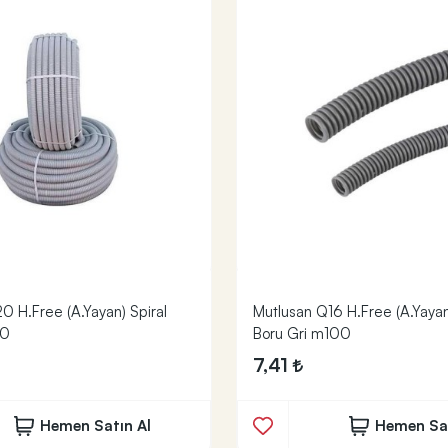
0 H.Free (A.Yayan) Spiral
Mutlusan Q16 H.Free (A.Yayan
50
Boru Gri m100
7,41
Hemen Satın Al
Hemen Sat