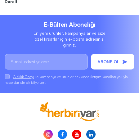
Daralt
E-Bülten Aboneliği
En yeni ürünler, kampanyalar ve size
özel fırsatlar için e-posta adresinizi
giriniz.
ABONE OL
Gizlilik Onayı
ile kampanya ve ürünler hakkında iletişim kanalları yoluyla
haberdar olmak istiyorum.