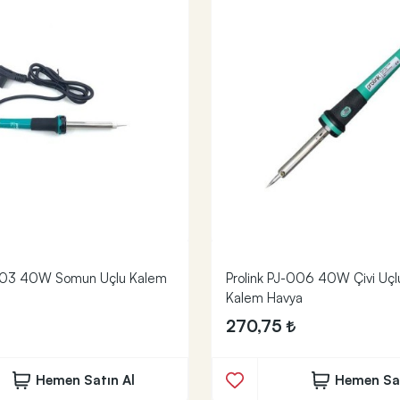
-003 40W Somun Uçlu Kalem
Prolink PJ-006 40W Çivi Uçlu
Kalem Havya
270,75
Hemen Satın Al
Hemen Sat