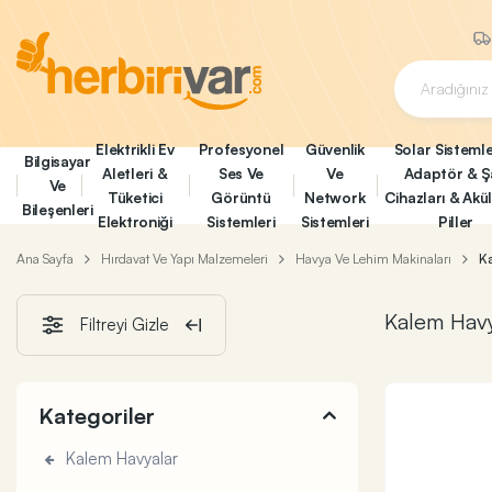
Elektrikli Ev
Profesyonel
Güvenlik
Solar Sistemle
Bilgisayar
Aletleri &
Ses Ve
Ve
Adaptör & Ş
Ve
Tüketici
Görüntü
Network
Cihazları & Akü
Bileşenleri
Elektroniği
Sistemleri
Sistemleri
Piller
Ana Sayfa
Hırdavat Ve Yapı Malzemeleri
Havya Ve Lehim Makinaları
K
Kalem Havy
Filtreyi Gizle
Kategoriler
Kalem Havyalar