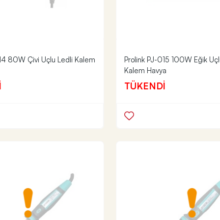
014 80W Çivi Uçlu Ledli Kalem
Prolink PJ-015 100W Eğik Uçl
Kalem Havya
İ
TÜKENDİ