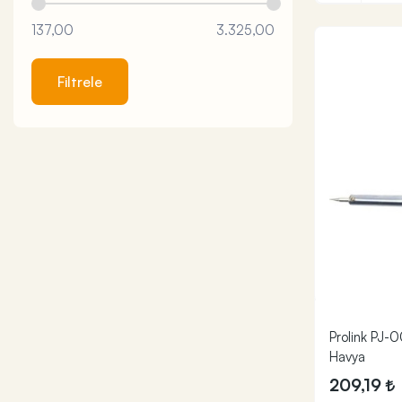
300W
137,00
3.325,00
320W
Filtrele
Prolink PJ-
Havya
209,19