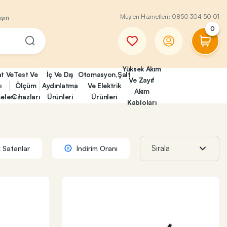
Müşteri Hizmetleri:
0850 304 50 01
aşın
0
Yüksek Akım
at Ve
Test Ve
İç Ve Dış
Otomasyon,Şalt
Ve Zayıf
ı
Ölçüm
Aydınlatma
Ve Elektrik
Akım
eleri
Cihazları
Ürünleri
Ürünleri
Kabloları
 Satanlar
İndirim Oranı