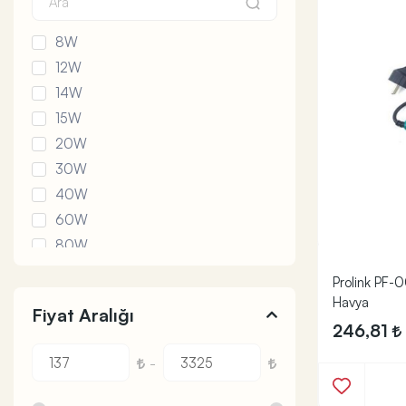
8W
12W
14W
15W
20W
30W
40W
60W
80W
90W
Prolink PF
100W
Havya
Fiyat Aralığı
110W
246,81
130W
-
150W
200W