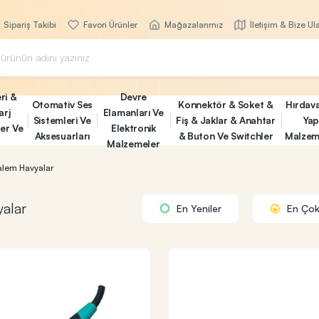
Sipariş Takibi
Favori Ürünler
Mağazalarımız
İletişim & Bize Ul
ri &
Devre
Otomativ Ses
Konnektör & Soket &
Hırdav
arj
Elamanları Ve
Sistemleri Ve
Fiş & Jaklar & Anahtar
Yap
ler Ve
Elektronik
Aksesuarları
& Buton Ve Switchler
Malzem
Malzemeler
alem Havyalar
alar
En Yeniler
En Çok