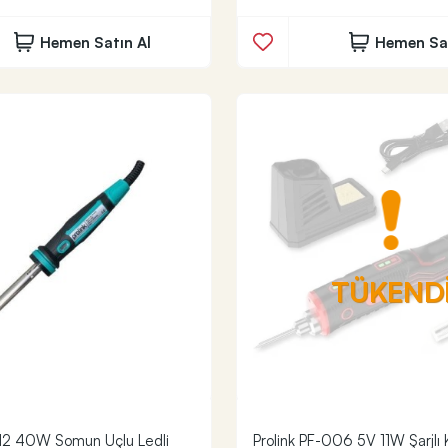
Hemen Satın Al
Hemen Sat
TÜKEND
012 40W Somun Uçlu Ledli
Prolink PF-006 5V 11W Şarjlı