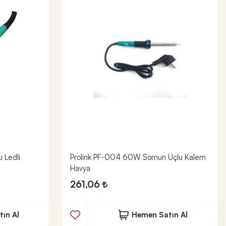
 Ledli
Prolink PF-004 60W Somun Uçlu Kalem
Havya
261,06
ın Al
Hemen Satın Al