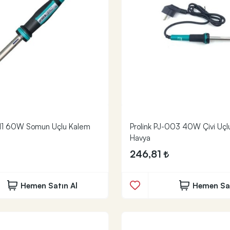
011 60W Somun Uçlu Kalem
Prolink PJ-003 40W Çivi Uçl
Havya
246,81
Hemen Satın Al
Hemen Sat