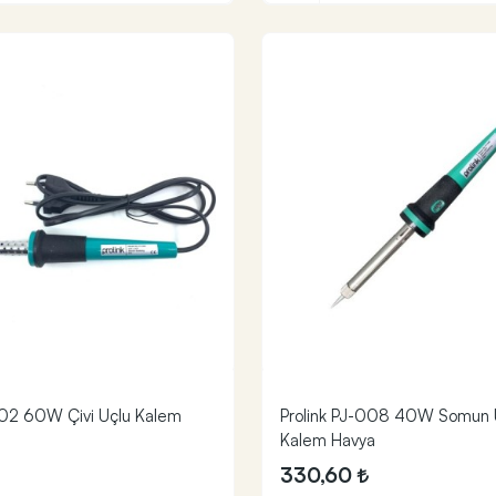
002 60W Çivi Uçlu Kalem
Prolink PJ-008 40W Somun U
Kalem Havya
330,60