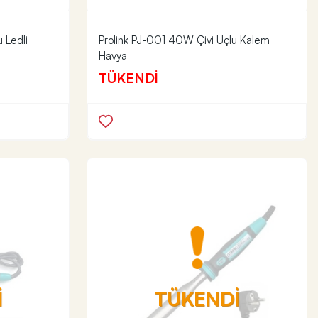
 Ledli
Prolink PJ-001 40W Çivi Uçlu Kalem
Havya
TÜKENDİ
İ
TÜKENDİ