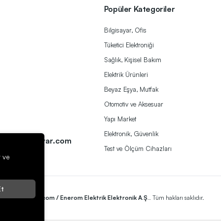
Popüler Kategoriler
Bilgisayar, Ofis
Tüketici Elektroniği
Sağlık, Kişisel Bakım
Elektrik Ürünleri
Beyaz Eşya, Mutfak
Otomotiv ve Aksesuar
Yapı Market
a
Elektronik, Güvenlik
ek@herbirivar.com
Test ve Ölçüm Cihazları
r ve
t
2023
Herbirivar.com / Enerom Elektrik Elektronik A.Ş.
. Tüm hakları saklıdır.