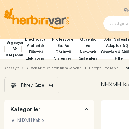
Elektrikli Ev
Profesyonel
Güvenlik
Solar Sistemle
Bilgisayar
Aletleri &
Ses Ve
Ve
Adaptör & Ş
Ve
Tüketici
Görüntü
Network
Cihazları & Akü
Bileşenleri
Elektroniği
Sistemleri
Sistemleri
Piller
Ana Sayfa
Yüksek Akım Ve Zayıf Akım Kabloları
Halogen Free Kablo
N
NHXMH Ka
Filtreyi Gizle
Kategoriler
NHXMH Kablo