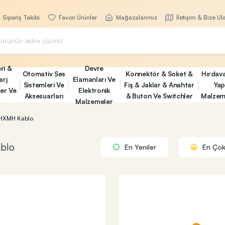
Sipariş Takibi
Favori Ürünler
Mağazalarımız
İletişim & Bize Ul
ri &
Devre
Otomativ Ses
Konnektör & Soket &
Hırdav
arj
Elamanları Ve
Sistemleri Ve
Fiş & Jaklar & Anahtar
Yap
ler Ve
Elektronik
Aksesuarları
& Buton Ve Switchler
Malzem
Malzemeler
HXMH Kablo
blo
En Yeniler
En Çok