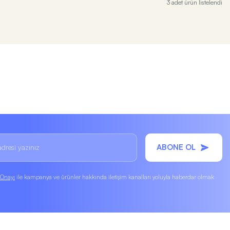
3 adet ürün listelendi
ABONE OL
k Onayı
ile kampanya ve ürünler hakkında iletişim kanalları yoluyla haberdar olmak