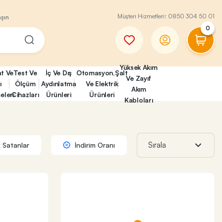
Müşteri Hizmetleri:
0850 304 50 01
aşın
0
Yüksek Akım
at Ve
Test Ve
İç Ve Dış
Otomasyon,Şalt
Ve Zayıf
ı
Ölçüm
Aydınlatma
Ve Elektrik
Akım
eleri
Cihazları
Ürünleri
Ürünleri
Kabloları
 Satanlar
İndirim Oranı