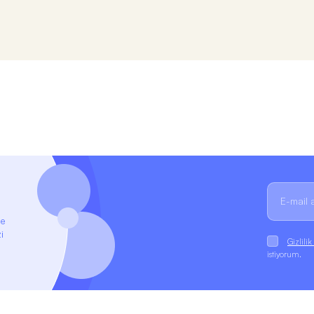
ze
i
Gizlili
istiyorum.