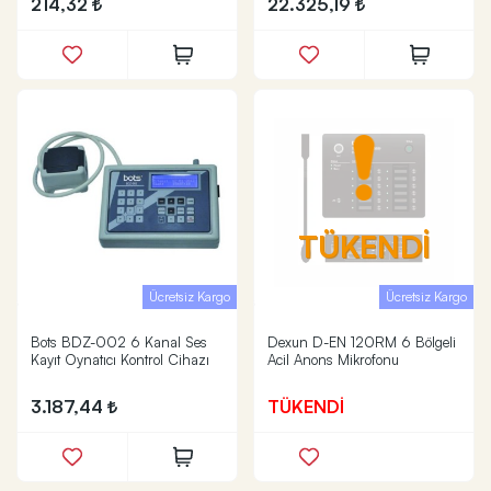
214,32
22.325,19
TÜKENDİ
Ücretsiz Kargo
Ücretsiz Kargo
Bots BDZ-002 6 Kanal Ses
Dexun D-EN 120RM 6 Bölgeli
Kayıt Oynatıcı Kontrol Cihazı
Acil Anons Mikrofonu
3.187,44
TÜKENDİ