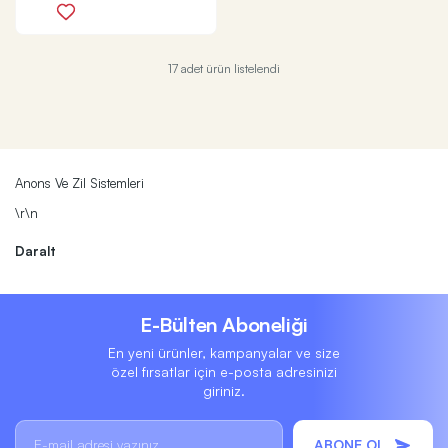
17 adet ürün listelendi
Anons Ve Zil Sistemleri
\r\n
Daralt
E-Bülten Aboneliği
En yeni ürünler, kampanyalar ve size
özel fırsatlar için e-posta adresinizi
giriniz.
ABONE OL