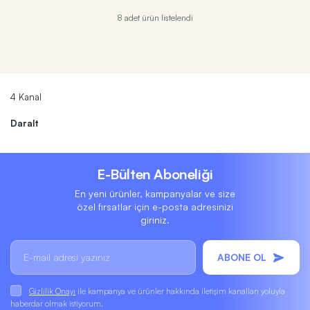
8 adet ürün listelendi
4 Kanal
Daralt
E-Bülten Aboneliği
En yeni ürünler, kampanyalar ve size
özel fırsatlar için e-posta adresinizi
giriniz.
ABONE OL
Gizlilik Onayı
ile kampanya ve ürünler hakkında iletişim kanalları yoluyla
haberdar olmak istiyorum.