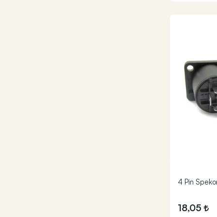
4 Pin Spek
18,05