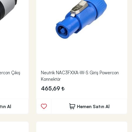
rcon Çıkış
Neutrik NAC3FXXA-W-S Giriş Powercon
Konnektör
465,69
ın Al
Hemen Satın Al