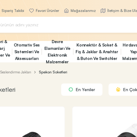
Sipariş Takibi
Favori Ürünler
Mağazalarımız
İletişim & Bize Ul
ri &
Devre
Otomativ Ses
Konnektör & Soket &
Hırdav
arj
Elamanları Ve
Sistemleri Ve
Fiş & Jaklar & Anahtar
Yap
ler Ve
Elektronik
Aksesuarları
& Buton Ve Switchler
Malzem
Malzemeler
Seslendirme Jakları
Spekon Soketleri
etleri
En Yeniler
En Çok