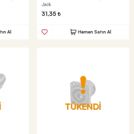
Jack
31,35
ın Al
Hemen Satın Al
İ
TÜKENDİ