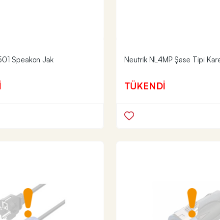
01 Speakon Jak
Neutrik NL4MP Şase Tipi Ka
İ
TÜKENDİ