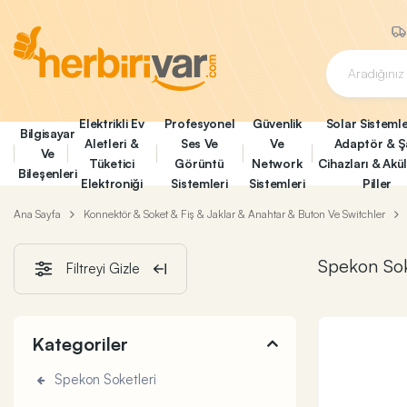
Elektrikli Ev
Profesyonel
Güvenlik
Solar Sistemle
Bilgisayar
Aletleri &
Ses Ve
Ve
Adaptör & Ş
Ve
Tüketici
Görüntü
Network
Cihazları & Akü
Bileşenleri
Elektroniği
Sistemleri
Sistemleri
Piller
Ana Sayfa
Konnektör & Soket & Fiş & Jaklar & Anahtar & Buton Ve Switchler
Spekon Sok
Filtreyi Gizle
Kategoriler
Spekon Soketleri