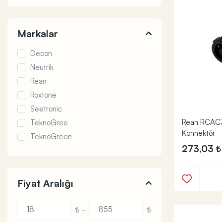
Markalar
Decon
Neutrik
Rean
Roxtone
Seetronic
Rean RCAC
TeknoGree
Konnektör
TeknoGreen
273,03
Fiyat Aralığı
-