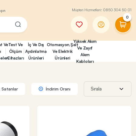
Müşteri Hizmetleri:
0850 304 50 01
aşın
0
Yüksek Akım
at Ve
Test Ve
İç Ve Dış
Otomasyon,Şalt
Ve Zayıf
ı
Ölçüm
Aydınlatma
Ve Elektrik
Akım
eleri
Cihazları
Ürünleri
Ürünleri
Kabloları
 Satanlar
İndirim Oranı