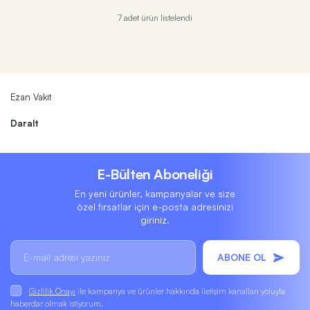
7 adet ürün listelendi
Ezan Vakit
Daralt
E-Bülten Aboneliği
En yeni ürünler, kampanyalar ve size
özel fırsatlar için e-posta adresinizi
giriniz.
ABONE OL
Gizlilik Onayı
ile kampanya ve ürünler hakkında iletişim kanalları yoluyla
haberdar olmak istiyorum.