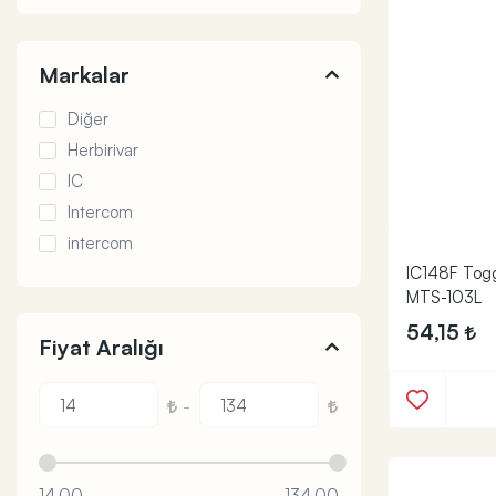
Markalar
Diğer
Herbirivar
IC
Intercom
intercom
IC148F Tog
MTS-103L
54,15
Fiyat Aralığı
-
14,00
134,00