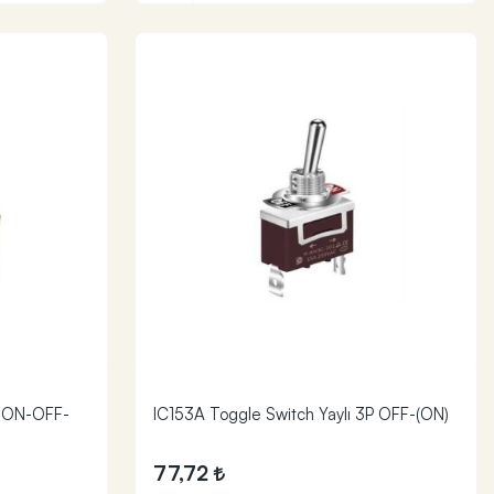
P ON-OFF-
IC153A Toggle Switch Yaylı 3P OFF-(ON)
77,72