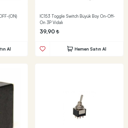
 OFF-(ON)
IC153 Toggle Switch Büyük Boy On-Off-
On 3P Vidalı
39,90
ın Al
Hemen Satın Al