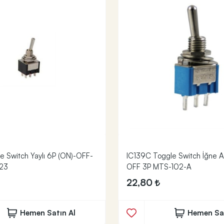
e Switch Yaylı 6P (ON)-OFF-
IC139C Toggle Switch İğne 
23
OFF 3P MTS-102-A
22,80
Hemen Satın Al
Hemen Sat