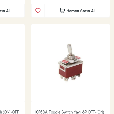
ın Al
Hemen Satın Al
lı (ON)-OFF
IC158A Toggle Switch Yaylı 6P OFF-(ON)