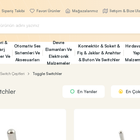
Sipariş Takibi
Favori Ürünler
Mağazalarımız
İletişim & Bize Ul
ri &
Devre
Otomativ Ses
Konnektör & Soket &
Hırdav
arj
Elamanları Ve
Sistemleri Ve
Fiş & Jaklar & Anahtar
Yap
ler Ve
Elektronik
Aksesuarları
& Buton Ve Switchler
Malzem
Malzemeler
Switch Çeşitleri
Toggle Switchler
tchler
En Yeniler
En Çok