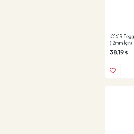
IC161B Togg
(12mm İçin)
38,19