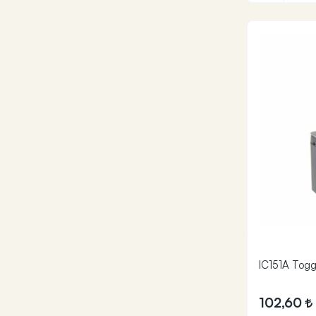
IC151A Togg
102,60