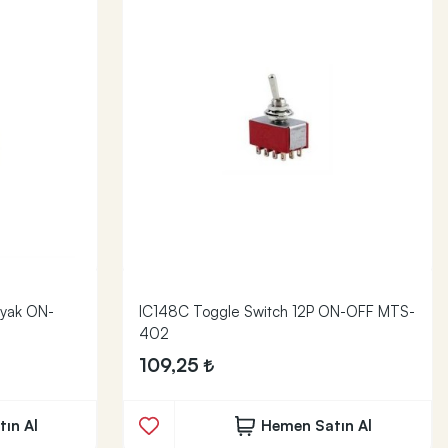
Ayak ON-
IC148C Toggle Switch 12P ON-OFF MTS-
402
109,25
ın Al
Hemen Satın Al