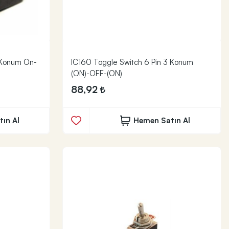
 Konum On-
IC160 Toggle Switch 6 Pin 3 Konum
(ON)-OFF-(ON)
88,92
ın Al
Hemen Satın Al