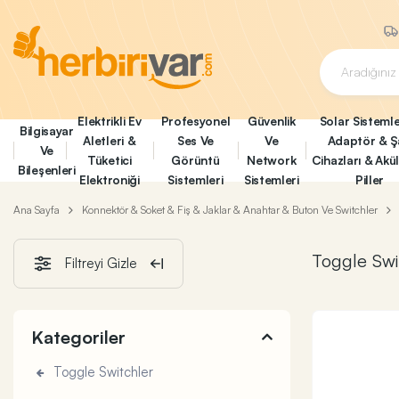
Elektrikli Ev
Profesyonel
Güvenlik
Solar Sistemle
Bilgisayar
Aletleri &
Ses Ve
Ve
Adaptör & Ş
Ve
Tüketici
Görüntü
Network
Cihazları & Akü
Bileşenleri
Elektroniği
Sistemleri
Sistemleri
Piller
Ana Sayfa
Konnektör & Soket & Fiş & Jaklar & Anahtar & Buton Ve Switchler
Toggle Swi
Filtreyi Gizle
Kategoriler
Toggle Switchler