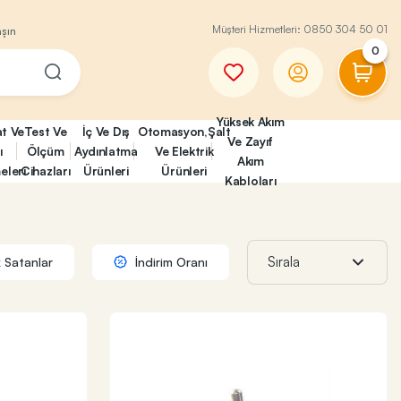
Müşteri Hizmetleri:
0850 304 50 01
aşın
0
Yüksek Akım
at Ve
Test Ve
İç Ve Dış
Otomasyon,Şalt
Ve Zayıf
ı
Ölçüm
Aydınlatma
Ve Elektrik
Akım
eleri
Cihazları
Ürünleri
Ürünleri
Kabloları
 Satanlar
İndirim Oranı