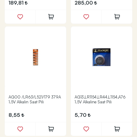
189,81
285,00
AG00 /LR63/L521/179 379A
AG13,LR1154,LR44,L1154,A76
1.5V Alkalin Saat Pili
1.5V Alkaline Saat Pili
8,55
5,70