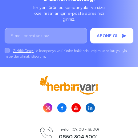
En yeni ürünler, kampanyalar ve size
özel fırsatlar için e-posta adresinizi
giriniz.
ABONE OL
Gizlilik Onayı
ile kampanya ve ürünler hakkında iletişim kanalları yoluyla
haberdar olmak istiyorum.
Telefon (09:00 - 18:00)
0850 304 5001