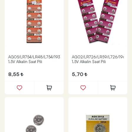
AG05/LR754/LR48/L754/193
AG02/LR726/LR59/L726/196
1.5V Alkalin Saat Pili
1.5V Alkalin Saat Pili
8,55
5,70