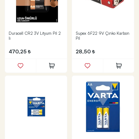
Duracell CR2 3V Lityum Pil 2
Supex 6F22 9V Çinko Karbon
li
Pil
470,25
28,50