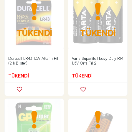
TÜKENDİ
TÜKENDİ
Duracell LR43 1.5V Alkalin Pil
Varta Superlife Heavy Duty R14
(2 li Blister)
1.5V Orta Pil 2 li
TÜKENDİ
TÜKENDİ