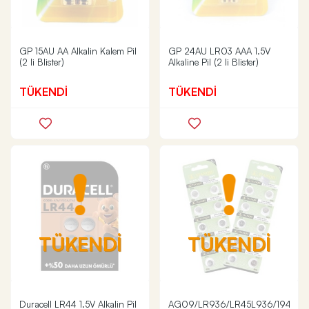
GP 15AU AA Alkalin Kalem Pil
GP 24AU LR03 AAA 1.5V
(2 li Blister)
Alkaline Pil (2 li Blister)
TÜKENDİ
TÜKENDİ
TÜKENDİ
TÜKENDİ
Duracell LR44 1.5V Alkalin Pil
AG09/LR936/LR45L936/194