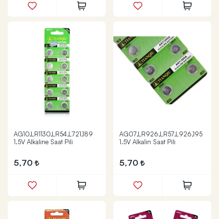
AG10,LR1130,LR54,L721,189
AG07,LR926,LR57,L926,195
1.5V Alkaline Saat Pili
1.5V Alkalin Saat Pili
5,70
5,70