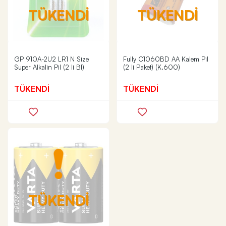
TÜKENDİ
TÜKENDİ
GP 910A-2U2 LR1 N Size
Fully C1060BD AA Kalem Pil
Super Alkalin Pil (2 li Bl)
(2 li Paket) (K.600)
TÜKENDİ
TÜKENDİ
TÜKENDİ