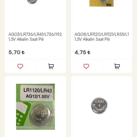
AG03/LR736/LR41/L736/192
AG08/LR1120/LR1121/LR55/L1121/1
1.5V Alkalin Saat Pili
1.5V Alkalin Saat Pili
5,70
4,75