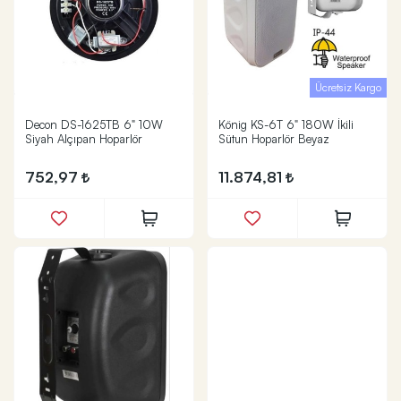
Ücretsiz Kargo
Decon DS-1625TB 6" 10W
König KS-6T 6" 180W İkili
Siyah Alçıpan Hoparlör
Sütun Hoparlör Beyaz
752,97
11.874,81