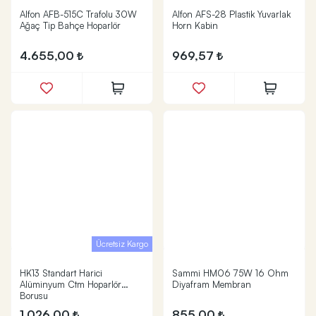
Alfon AFB-515C Trafolu 30W
Alfon AFS-28 Plastik Yuvarlak
Ağaç Tip Bahçe Hoparlör
Horn Kabin
4.655,00
969,57
Ücretsiz Kargo
HK13 Standart Harici
Sammi HM06 75W 16 Ohm
Alüminyum Ctm Hoparlör
Diyafram Membran
Borusu
1.026,00
855,00