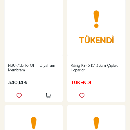
TÜKENDİ
NSU-75B 16 Ohm Diyafram
König KY-15 15" 38cm Çıplak
Membram
Hoparlör
340,14
TÜKENDİ