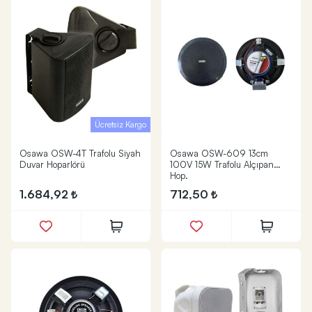
Ücretsiz Kargo
Osawa OSW-4T Trafolu Siyah
Osawa OSW-609 13cm
Duvar Hoparlörü
100V 15W Trafolu Alçıpan
Hop.
1.684,92
712,50