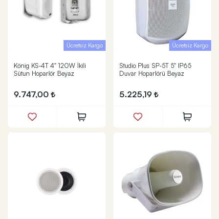
Ücretsiz Kargo
Ücretsiz Kargo
König KS-4T 4" 120W İkili
Studio Plus SP-5T 5" IP65
Sütun Hoparlör Beyaz
Duvar Hoparlörü Beyaz
9.747,00
5.225,19