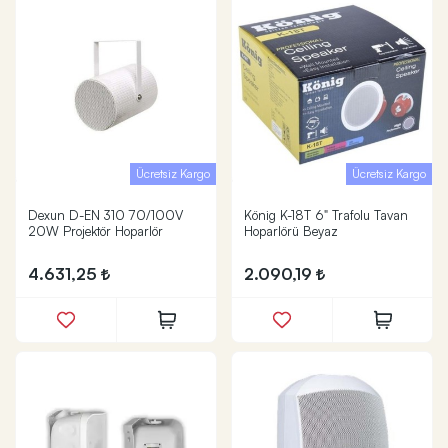
Ücretsiz Kargo
Ücretsiz Kargo
Dexun D-EN 310 70/100V
König K-18T 6" Trafolu Tavan
20W Projektör Hoparlör
Hoparlörü Beyaz
4.631,25
2.090,19