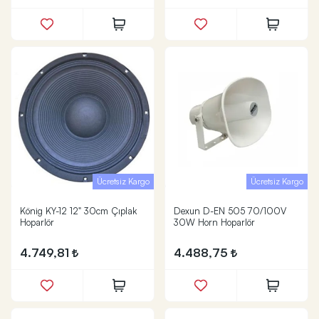
Ücretsiz Kargo
Ücretsiz Kargo
König KY-12 12" 30cm Çıplak
Dexun D-EN 505 70/100V
Hoparlör
30W Horn Hoparlör
4.749,81
4.488,75