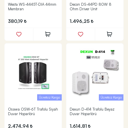
Westa WS-4445T-DIA 44mm
Decon DS-44PD 80W 8
Membran
Ohm Driver Unit
380,19
1.496,25
Ücretsiz Kargo
Ücretsiz Kargo
Osawa OSW-6T Trafolu Siyah
Dexun D-414 Trafolu Beyaz
Duvar Hoparlörü
Duvar Hoparlörü
2.474,94
1.614,81