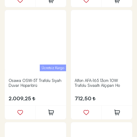
Ücretsiz Kargo
Osawa OSW-5T Trafolu Siyah
Alfon AFA-165 13cm 10W
Duvar Hoparlörü
Trafolu Sıvaaltı Alçıpan Ho
2.009,25
712,50