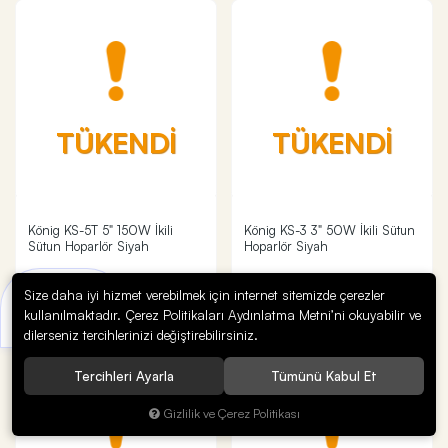
TÜKENDİ
TÜKENDİ
König KS-5T 5" 150W İkili
König KS-3 3" 50W İkili Sütun
Sütun Hoparlör Siyah
Hoparlör Siyah
TÜKENDİ
TÜKENDİ
Size daha iyi hizmet verebilmek için internet sitemizde çerezler
Bir sorunuz mu var?
kullanılmaktadır. Çerez Politikaları Aydınlatma Metni’ni okuyabilir ve
Uzmana Sor
dilerseniz tercihlerinizi değiştirebilirsiniz.
Tercihleri Ayarla
Tümünü Kabul Et
Gizlilik ve Çerez Politikası