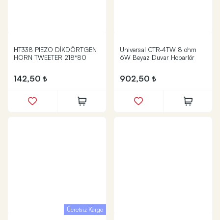
HT338 PIEZO DİKDÖRTGEN
Universal CTR-4TW 8 ohm
HORN TWEETER 218*80
6W Beyaz Duvar Hoparlör
142,50
902,50
Ücretsiz Kargo