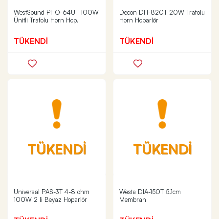
WestSound PHO-64UT 100W
Decon DH-820T 20W Trafolu
Ünitli Trafolu Horn Hop.
Horn Hoparlör
TÜKENDİ
TÜKENDİ
TÜKENDİ
TÜKENDİ
Universal PAS-3T 4-8 ohm
Westa DIA-150T 5.1cm
100W 2 li Beyaz Hoparlör
Membran