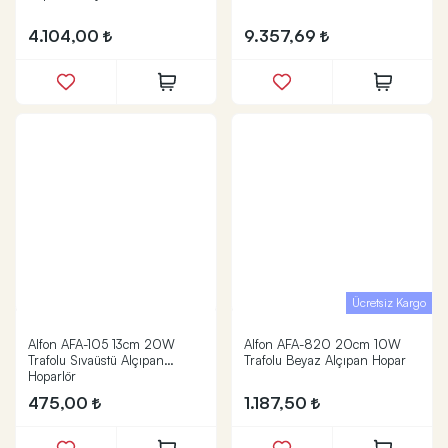
4.104,00
9.357,69
Ücretsiz Kargo
Alfon AFA-105 13cm 20W
Alfon AFA-820 20cm 10W
Trafolu Sıvaüstü Alçıpan
Trafolu Beyaz Alçıpan Hopar
Hoparlör
475,00
1.187,50