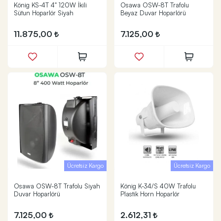
König KS-4T 4" 120W İkili
Osawa OSW-8T Trafolu
Sütun Hoparlör Siyah
Beyaz Duvar Hoparlörü
11.875,00
7.125,00
Ücretsiz Kargo
Ücretsiz Kargo
Osawa OSW-8T Trafolu Siyah
König K-34/S 40W Trafolu
Duvar Hoparlörü
Plastik Horn Hoparlör
7.125,00
2.612,31