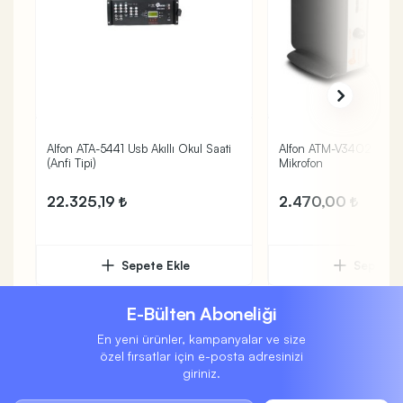
Alfon ATA-5441 Usb Akıllı Okul Saati
Alfon ATM-V3402 1Yaka
(Anfi Tipi)
Mikrofon
22.325,19
2.470,00
Sepete Ekle
Sepete 
E-Bülten Aboneliği
En yeni ürünler, kampanyalar ve size
özel fırsatlar için e-posta adresinizi
giriniz.