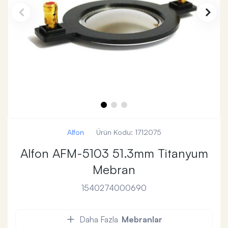
Alfon
Ürün Kodu:
1712075
Alfon AFM-5103 51.3mm Titanyum
Mebran
1540274000690
Daha Fazla
Mebranlar