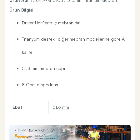
Ürün Adı:
Alfon AFM-5103 / 51.3mm Titanium Mebran
Ürün Bilgisi
Driver Unit’lerin iç mebranıdır
Titanyum destekli diğer mebran modellerine göre A
kalite
51.3 mm mebran çapı
8 Ohm empedans
Ebat
51,6 mm