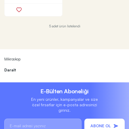
5 adet ürün listelendi
Mikroskop
Daralt
E-Bülten Aboneliği
En yeni ürünler, kampanyalar ve size
özel fırsatlar için e-posta adresinizi
giriniz.
ABONE OL