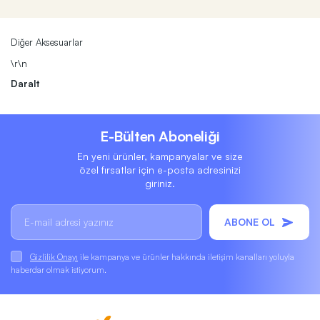
Diğer Aksesuarlar
\r\n
Daralt
E-Bülten Aboneliği
En yeni ürünler, kampanyalar ve size
özel fırsatlar için e-posta adresinizi
giriniz.
ABONE OL
Gizlilik Onayı
ile kampanya ve ürünler hakkında iletişim kanalları yoluyla
haberdar olmak istiyorum.