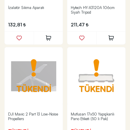
İzalatör Sıkma Aparatı
Hytech HY-X3120A 106cm
Siyah Tripod
132,81
211,47
TÜKENDİ
TÜKENDİ
DJI Mavic 2 Part 13 Low-Noise
Mutlusan 17x50 Yapışkanlı
Propellers
Pano Etiketi (50 li Pak)