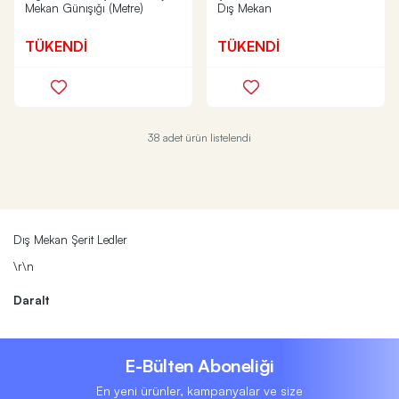
Mekan Günışığı (Metre)
Dış Mekan
TÜKENDİ
TÜKENDİ
38 adet ürün listelendi
Dış Mekan Şerit Ledler
\r\n
Daralt
E-Bülten Aboneliği
En yeni ürünler, kampanyalar ve size