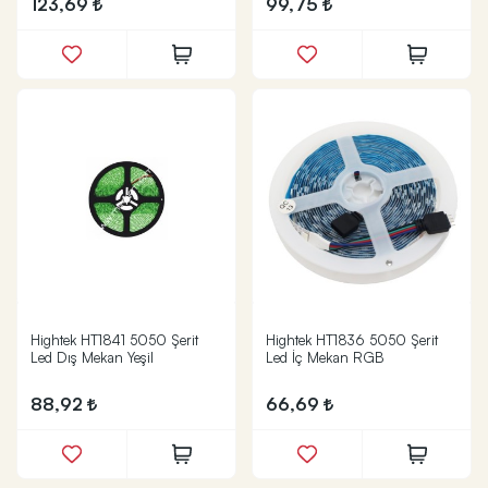
123,69
99,75
Hightek HT1841 5050 Şerit
Hightek HT1836 5050 Şerit
Led Dış Mekan Yeşil
Led İç Mekan RGB
88,92
66,69