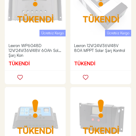
TÜKENDİ
TÜKENDİ
Ücretsiz Kargo
Ücretsiz Kargo
Lexron WP6048D
Lexron 12V/24V/36V/48V
12V/24V/36V/48V 60Ah Solar
80A MPPT Solar Şarj Kontrol
Şarj Kon
TÜKENDİ
TÜKENDİ
TÜKENDİ
TÜKENDİ