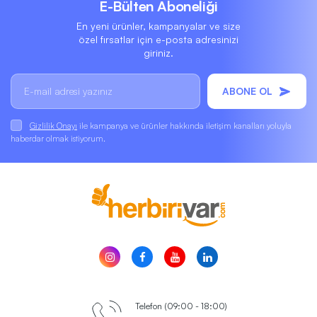
E-Bülten Aboneliği
En yeni ürünler, kampanyalar ve size
özel fırsatlar için e-posta adresinizi
giriniz.
ABONE OL
Gizlilik Onayı
ile kampanya ve ürünler hakkında iletişim kanalları yoluyla
haberdar olmak istiyorum.
Telefon (09:00 - 18:00)