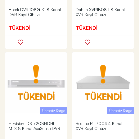
Hilook DVR-108G-K1 8 Kanal
Dahua XVR1B08-I 8 Kanal
DVR Kayıt Cihazı
XVR Kayıt Cihazı
TÜKENDİ
TÜKENDİ
TÜKENDİ
TÜKENDİ
Ücretsiz Kargo
Ücretsiz Kargo
Hikvision İDS-7208HQHI-
Redline RT-7004 4 Kanal
M1,S 8 Kanal AcuSense DVR
XVR Kayıt Cihazı