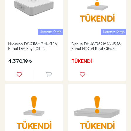
TÜKENDİ
Ücretsiz Kargo
Ücretsiz Kargo
Hikvision DS-7116HGHI-K1 16
Dahua DH-XVR5216AN-I3 16
Kanal Dvr Kayıt Cihazı
Kanal HDCVI Kayıt Cihazı
4.370,19
TÜKENDİ
TÜKENDİ
TÜKENDİ