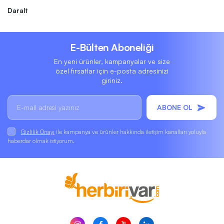
Daralt
E-Bülten Aboneliği
En yeni ürünler, kampanyalar ve size
özel fırsatlar için e-posta adresinizi
giriniz.
ABONE OL
Gizlilik Onayı
ile kampanya ve ürünler hakkında iletişim kanalları yoluyla
haberdar olmak istiyorum.