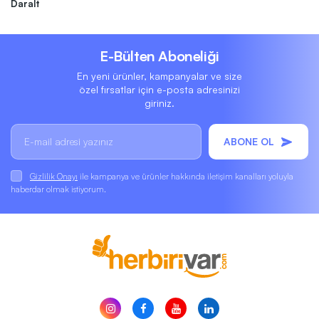
Daralt
E-Bülten Aboneliği
En yeni ürünler, kampanyalar ve size
özel fırsatlar için e-posta adresinizi
giriniz.
ABONE OL
Gizlilik Onayı
ile kampanya ve ürünler hakkında iletişim kanalları yoluyla
haberdar olmak istiyorum.