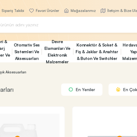
Sipariş Takibi
Favori Ürünler
Mağazalarımız
İletişim & Bize Ul
ri &
Devre
Otomativ Ses
Konnektör & Soket &
Hırdav
arj
Elamanları Ve
Sistemleri Ve
Fiş & Jaklar & Anahtar
Yap
ler Ve
Elektronik
Aksesuarları
& Buton Ve Switchler
Malzem
Malzemeler
Işık Aksesuarları
arları
En Yeniler
En Çok