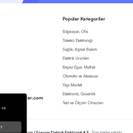
Popüler Kategoriler
Bilgisayar, Ofis
Tüketici Elektroniği
Sağlık, Kişisel Bakım
Elektrik Ürünleri
Beyaz Eşya, Mutfak
Otomotiv ve Aksesuar
Yapı Market
a
Elektronik, Güvenlik
ek@herbirivar.com
Test ve Ölçüm Cihazları
r ve
t
2023
Herbirivar.com / Enerom Elektrik Elektronik A.Ş.
. Tüm hakları saklıdır.