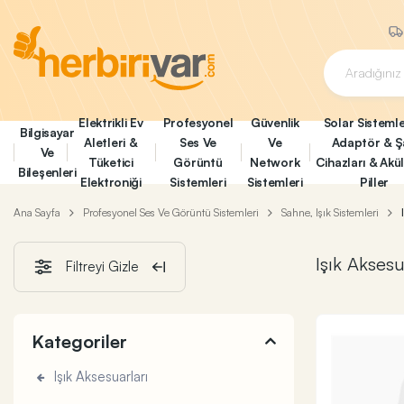
Elektrikli Ev
Profesyonel
Güvenlik
Solar Sistemle
Bilgisayar
Aletleri &
Ses Ve
Ve
Adaptör & Ş
Ve
Tüketici
Görüntü
Network
Cihazları & Akü
Bileşenleri
Elektroniği
Sistemleri
Sistemleri
Piller
Ana Sayfa
Profesyonel Ses Ve Görüntü Sistemleri
Sahne, Işık Sistemleri
Işık Aksesu
Filtreyi Gizle
Kategoriler
Işık Aksesuarları