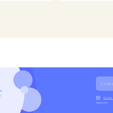
ze
i
Gizlili
istiyorum.