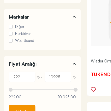
Markalar
Diğer
Herbirivar
WestSound
Wieder Orta 
Fiyat Aralığı
TÜKEND
-
222,00
10.925,00