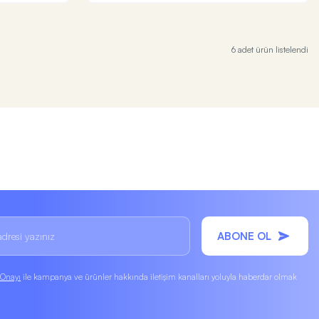
6 adet ürün listelendi
ABONE OL
k Onayı
ile kampanya ve ürünler hakkında iletişim kanalları yoluyla haberdar olmak