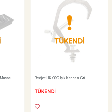
İ
TÜKENDİ
 Masası
Redjet HK 01G Işık Kancası Gri
TÜKENDİ