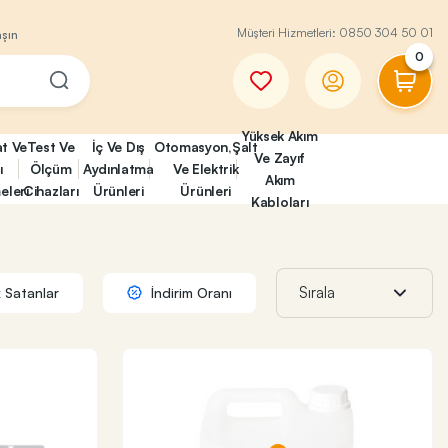
Müşteri Hizmetleri:
0850 304 50 01
aşın
0
Yüksek Akım
at Ve
Test Ve
İç Ve Dış
Otomasyon,Şalt
Ve Zayıf
ı
Ölçüm
Aydınlatma
Ve Elektrik
Akım
eleri
Cihazları
Ürünleri
Ürünleri
Kabloları
 Satanlar
İndirim Oranı