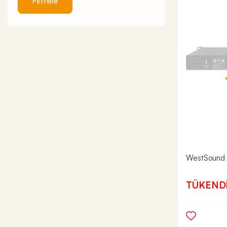
Filtrele
WestSound 
TÜKEND