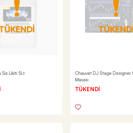
TÜKENDİ
TÜKEND
Sis Likiti 5Lt
Chauvet DJ Stage Designer 5
Masası
İ
TÜKENDİ