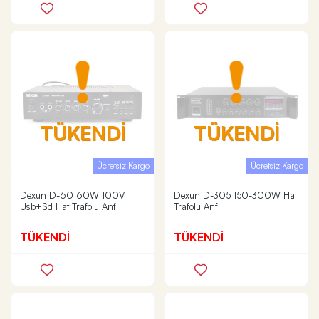
TÜKENDİ
TÜKENDİ
Ücretsiz Kargo
Ücretsiz Kargo
Dexun D-60 60W 100V
Dexun D-305 150-300W Hat
Usb+Sd Hat Trafolu Anfi
Trafolu Anfi
TÜKENDİ
TÜKENDİ