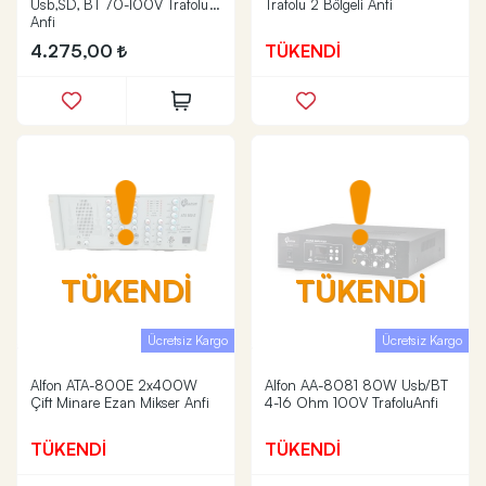
Usb,SD, BT 70-100V Trafolu
Trafolu 2 Bölgeli Anfi
Anfi
4.275,00
TÜKENDİ
TÜKENDİ
TÜKENDİ
Ücretsiz Kargo
Ücretsiz Kargo
Alfon ATA-800E 2x400W
Alfon AA-8081 80W Usb/BT
Çift Minare Ezan Mikser Anfi
4-16 Ohm 100V TrafoluAnfi
TÜKENDİ
TÜKENDİ