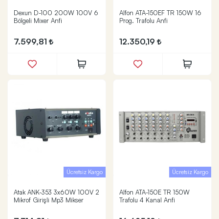
Dexun D-100 200W 100V 6
Alfon ATA-150EF TR 150W 16
Bölgeli Mixer Anfi
Prog. Trafolu Anfi
7.599,81
12.350,19
Ücretsiz Kargo
Ücretsiz Kargo
Atak ANK-353 3x60W 100V 2
Alfon ATA-150E TR 150W
Mikrof Girişli Mp3 Mikser
Trafolu 4 Kanal Anfi