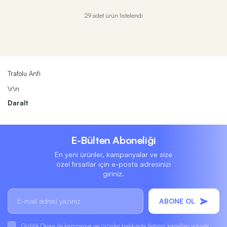
29 adet ürün listelendi
Trafolu Anfi
\r\n
Daralt
E-Bülten Aboneliği
En yeni ürünler, kampanyalar ve size
özel fırsatlar için e-posta adresinizi
giriniz.
ABONE OL
Gizlilik Onayı
ile kampanya ve ürünler hakkında iletişim kanalları yoluyla