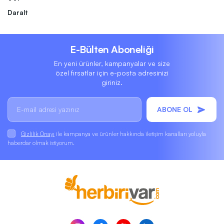
Daralt
E-Bülten Aboneliği
En yeni ürünler, kampanyalar ve size
özel fırsatlar için e-posta adresinizi
giriniz.
ABONE OL
Gizlilik Onayı
ile kampanya ve ürünler hakkında iletişim kanalları yoluyla
haberdar olmak istiyorum.