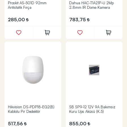
Proskit AS-501D 92mm
Dahua HAC-T1A21P-U 2Mp
Antistatik Fırça
2.8mm IR Dome Kamera
285,00
783,75
Hikvision DS-PDP18-EG2(B)
SB SP9-12 12V 9A Bakımsız
Kablolu Pır Dedektör
Kuru Ups Aküsü (K.5)
517,56
855,00