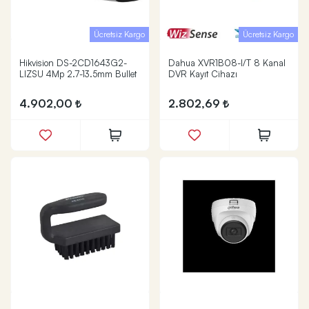
Ücretsiz Kargo
Ücretsiz Kargo
Hikvision DS-2CD1643G2-
Dahua XVR1B08-I/T 8 Kanal
LIZSU 4Mp 2.7-13.5mm Bullet
DVR Kayıt Cihazı
4.902,00
2.802,69