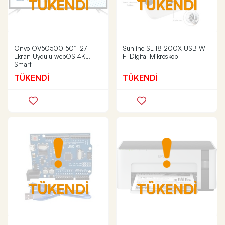
TÜKENDİ
TÜKENDİ
Onvo OV50500 50" 127
Sunline SL-18 200X USB Wİ-
Ekran Uydulu webOS 4K
Fİ Digital Mikroskop
Smart
TÜKENDİ
TÜKENDİ
TÜKENDİ
TÜKENDİ