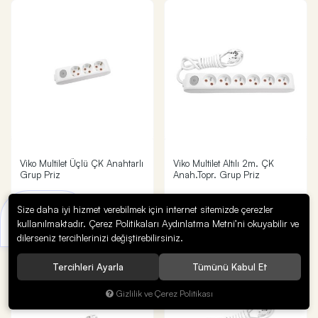
Viko Multilet Üçlü ÇK Anahtarlı
Viko Multilet Altılı 2m. ÇK
Grup Priz
Anah.Topr. Grup Priz
327,75
816,81
Size daha iyi hizmet verebilmek için internet sitemizde çerezler
Bir sorunuz mu var?
kullanılmaktadır. Çerez Politikaları Aydınlatma Metni’ni okuyabilir ve
Uzmana Sor
dilerseniz tercihlerinizi değiştirebilirsiniz.
Tercihleri Ayarla
Tümünü Kabul Et
Gizlilik ve Çerez Politikası