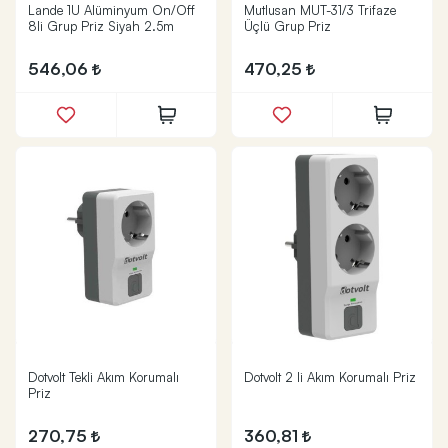
Lande 1U Alüminyum On/Off
Mutlusan MUT-31/3 Trifaze
8li Grup Priz Siyah 2.5m
Üçlü Grup Priz
546,06
470,25
Dotvolt Tekli Akım Korumalı
Dotvolt 2 li Akım Korumalı Priz
Priz
270,75
360,81