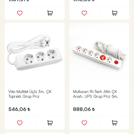
Viko Multilet Üçlü 3m. ÇK
Mutlusan Ri-Tech Altılı ÇK
Topraklı Grup Priz
Anah. UPS Grup Priz 5m.
546,06
888,06