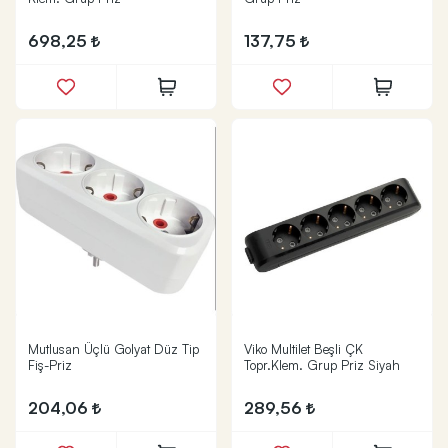
698,25
137,75
Mutlusan Üçlü Golyat Düz Tip
Viko Multilet Beşli ÇK
Fiş-Priz
Topr.Klem. Grup Priz Siyah
204,06
289,56