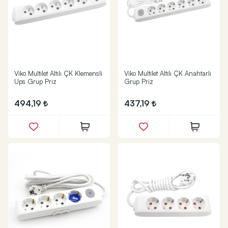
Viko Multilet Altılı ÇK Klemensli
Viko Multilet Altılı ÇK Anahtarlı
Ups Grup Priz
Grup Priz
494,19
437,19