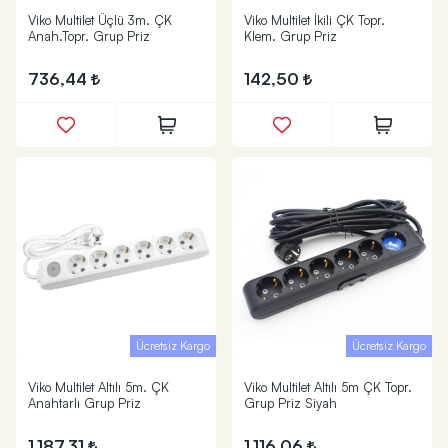
Viko Multilet Üçlü 3m. ÇK
Viko Multilet İkili ÇK Topr.
Anah.Topr. Grup Priz
Klem. Grup Priz
736,44
142,50
Ücretsiz Kargo
Ücretsiz Kargo
Viko Multilet Altılı 5m. ÇK
Viko Multilet Altılı 5m ÇK Topr.
Anahtarlı Grup Priz
Grup Priz Siyah
1.187,31
1.116,06