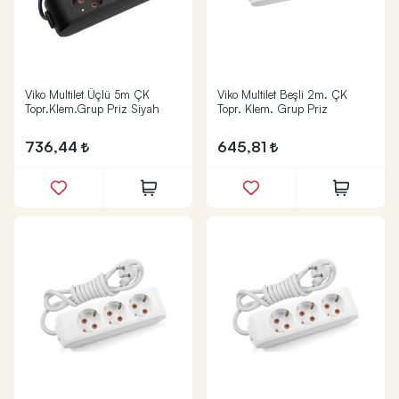
Viko Multilet Üçlü 5m ÇK
Viko Multilet Beşli 2m. ÇK
Topr.Klem.Grup Priz Siyah
Topr. Klem. Grup Priz
736,44
645,81