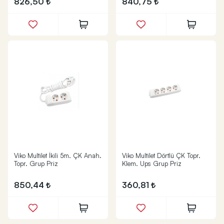
826,50
840,75
Viko Multilet İkili 5m. ÇK Anah.
Viko Multilet Dörtlü ÇK Topr.
Topr. Grup Priz
Klem. Ups Grup Priz
850,44
360,81