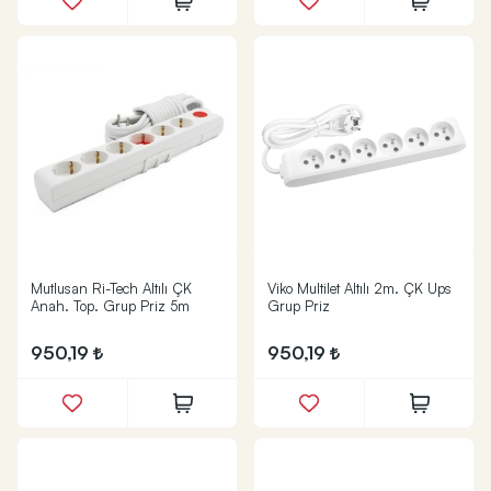
Mutlusan Ri-Tech Altılı ÇK
Viko Multilet Altılı 2m. ÇK Ups
Anah. Top. Grup Priz 5m
Grup Priz
950,19
950,19