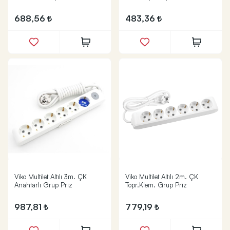
688,56
483,36
Viko Multilet Altılı 3m. ÇK
Viko Multilet Altılı 2m. ÇK
Anahtarlı Grup Priz
Topr.Klem. Grup Priz
987,81
779,19