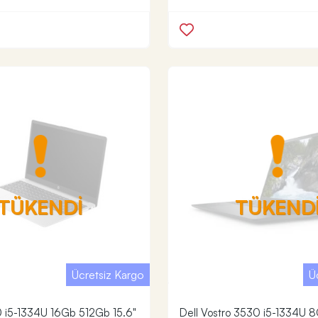
TÜKENDİ
TÜKEND
Ücretsiz Kargo
Ü
 i5-1334U 16Gb 512Gb 15.6"
Dell Vostro 3530 i5-1334U 