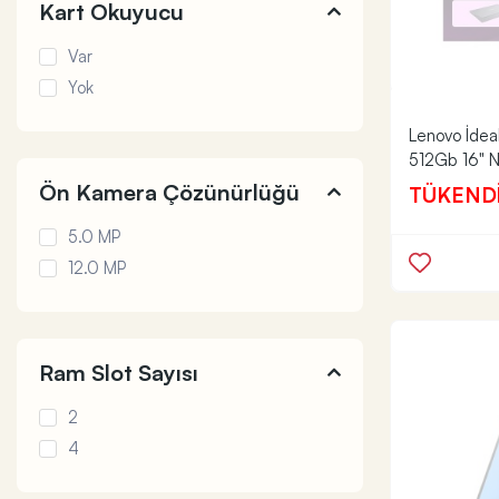
Kart Okuyucu
Var
Yok
Lenovo İde
512Gb 16" 
Ön Kamera Çözünürlüğü
TÜKEND
5.0 MP
12.0 MP
Ram Slot Sayısı
2
4