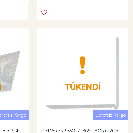
İ
TÜKENDİ
cretsiz Kargo
Ücretsiz Kargo
8Gb 512Gb
Dell Vostro 3530 i7-1355U 8Gb 512Gb