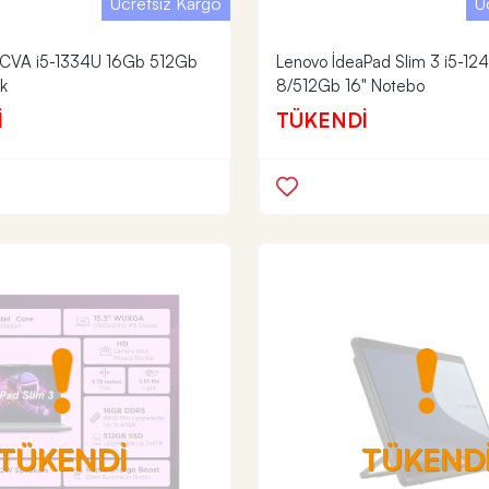
Ücretsiz Kargo
Ü
CVA i5-1334U 16Gb 512Gb
Lenovo İdeaPad Slim 3 i5-1
k
8/512Gb 16" Notebo
İ
TÜKENDİ
TÜKENDİ
TÜKEND