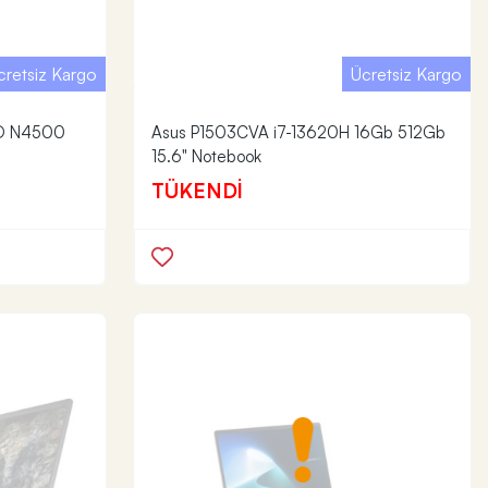
cretsiz Kargo
Ücretsiz Kargo
D N4500
Asus P1503CVA i7-13620H 16Gb 512Gb
15.6" Notebook
TÜKENDİ