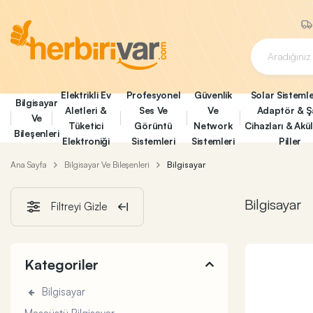
Elektrikli Ev
Profesyonel
Güvenlik
Solar Sistemle
Bilgisayar
Aletleri &
Ses Ve
Ve
Adaptör & Ş
Ve
Tüketici
Görüntü
Network
Cihazları & Akü
Bileşenleri
Elektroniği
Sistemleri
Sistemleri
Piller
Ana Sayfa
Bilgisayar Ve Bileşenleri
Bilgisayar
Bilgisayar
Filtreyi Gizle
Kategoriler
Bilgisayar