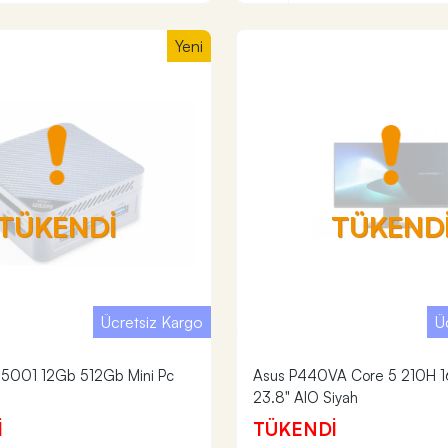
Yeni
TÜKENDİ
TÜKEND
Ücretsiz Kargo
Ü
-5001 12Gb 512Gb Mini Pc
Asus P440VA Core 5 210H 
23.8" AIO Siyah
İ
TÜKENDİ