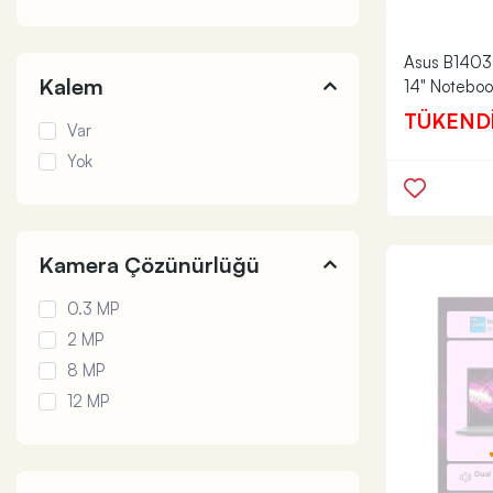
Asus B1403
Kalem
14" Noteboo
TÜKEND
Var
Yok
Kamera Çözünürlüğü
0.3 MP
2 MP
8 MP
12 MP