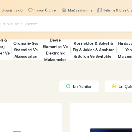
Sipariş Takibi
Favori Ürünler
Mağazalarımız
İletişim & Bize Ul
ri &
Devre
Otomativ Ses
Konnektör & Soket &
Hırdav
arj
Elamanları Ve
Sistemleri Ve
Fiş & Jaklar & Anahtar
Yap
ler Ve
Elektronik
Aksesuarları
& Buton Ve Switchler
Malzem
Malzemeler
En Yeniler
En Çok