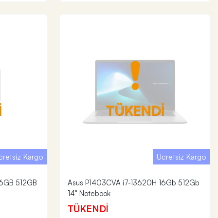
İ
TÜKENDİ
cretsiz Kargo
Ücretsiz Kargo
16GB 512GB
Asus P1403CVA i7-13620H 16Gb 512Gb
14" Notebook
TÜKENDİ