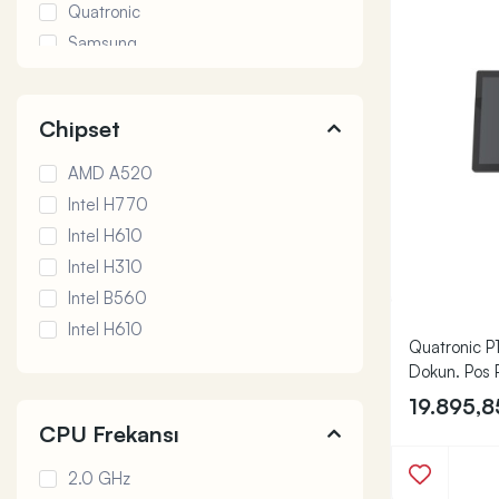
Quatronic
Samsung
Seclife
Secuzi
Chipset
AMD A520
Intel H770
Intel H610
Intel H310
Intel B560
Intel H610
Quatronic 
Dokun. Pos 
19.895,
CPU Frekansı
2.0 GHz