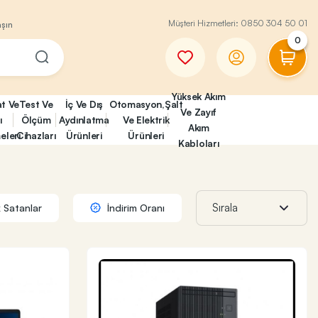
Müşteri Hizmetleri:
0850 304 50 01
aşın
0
Yüksek Akım
at Ve
Test Ve
İç Ve Dış
Otomasyon,Şalt
Ve Zayıf
ı
Ölçüm
Aydınlatma
Ve Elektrik
Akım
eleri
Cihazları
Ürünleri
Ürünleri
Kabloları
 Satanlar
İndirim Oranı