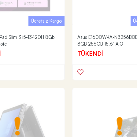
Ücretsiz Kargo
Ü
aPad Slim 3 i5-13420H 8Gb
Asus E1600WKA-N8256B0
Note
8GB 256GB 15.6" AIO
İ
TÜKENDİ