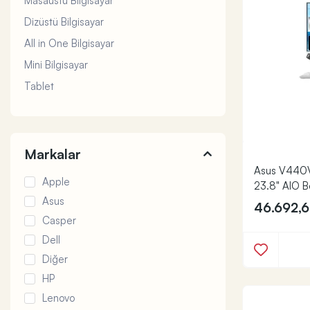
Masaüstü Bilgisayar
Dizüstü Bilgisayar
All in One Bilgisayar
Mini Bilgisayar
Tablet
Markalar
Asus V440V
Apple
23.8" AIO B
Asus
46.692,
Casper
Dell
Diğer
HP
Lenovo