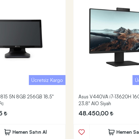
Ücretsiz Kargo
Ü
P1815 5N 8GB 256GB 18.5"
Asus V440VA i7-13620H 16
Pc
23.8" AIO Siyah
85
48.450,00
Hemen Satın Al
Hemen Sat