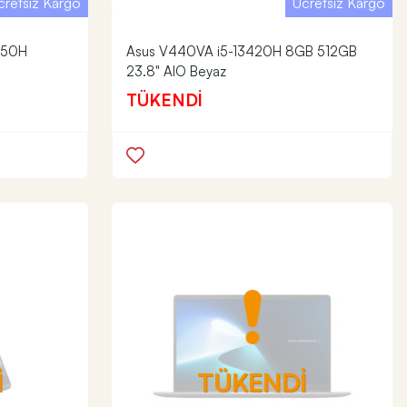
cretsiz Kargo
Ücretsiz Kargo
2450H
Asus V440VA i5-13420H 8GB 512GB
23.8" AIO Beyaz
TÜKENDİ
İ
TÜKENDİ