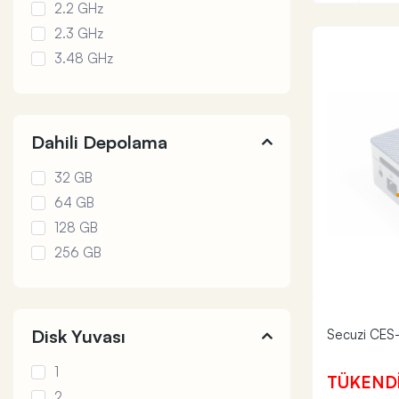
2.2 GHz
2.3 GHz
3.48 GHz
Dahili Depolama
32 GB
64 GB
128 GB
256 GB
Disk Yuvası
Secuzi CES
1
TÜKEND
2