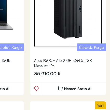
cretsiz Kargo
Ücretsiz Kargo
H 16Gb
Asus P500MV i5 210H 8GB 512GB
Masaüstü Pc
35.910,00
ın Al
Hemen Satın Al
Yeni