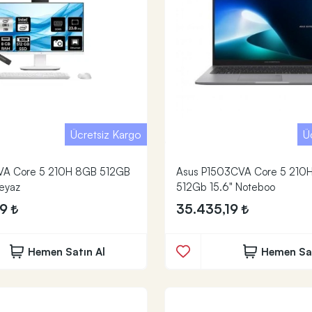
Ücretsiz Kargo
Ü
A Core 5 210H 8GB 512GB
Asus P1503CVA Core 5 210
eyaz
512Gb 15.6" Noteboo
69
35.435,19
Hemen Satın Al
Hemen Sat