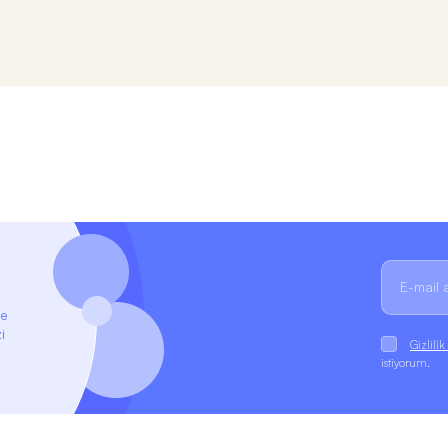
ze
i
Gizlili
istiyorum.