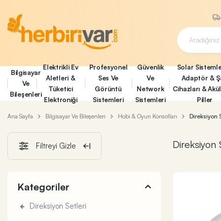
Elektrikli Ev
Profesyonel
Güvenlik
Solar Sistemle
Bilgisayar
Aletleri &
Ses Ve
Ve
Adaptör & Ş
Ve
Tüketici
Görüntü
Network
Cihazları & Akü
Bileşenleri
Elektroniği
Sistemleri
Sistemleri
Piller
Ana Sayfa
Bilgisayar Ve Bileşenleri
Hobi & Oyun Konsolları
Direksiyon S
Direksiyon 
Filtreyi Gizle
Kategoriler
Direksiyon Setleri