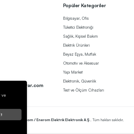
Popüler Kategoriler
Bilgisayar, Ofis
Tüketici Elektroniği
Sağlık, Kişisel Bakım
Elektrik Ürünleri
Beyaz Eşya, Mutfak
Otomotiv ve Aksesuar
Yapı Market
a
Elektronik, Güvenlik
ek@herbirivar.com
Test ve Ölçüm Cihazları
r ve
t
2023
Herbirivar.com / Enerom Elektrik Elektronik A.Ş.
. Tüm hakları saklıdır.