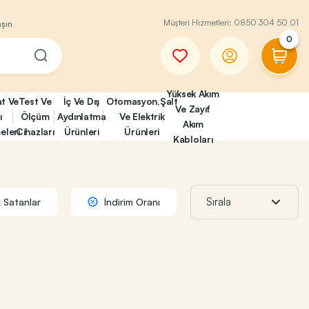
Müşteri Hizmetleri:
0850 304 50 01
aşın
0
Yüksek Akım
at Ve
Test Ve
İç Ve Dış
Otomasyon,Şalt
Ve Zayıf
ı
Ölçüm
Aydınlatma
Ve Elektrik
Akım
eleri
Cihazları
Ürünleri
Ürünleri
Kabloları
 Satanlar
İndirim Oranı