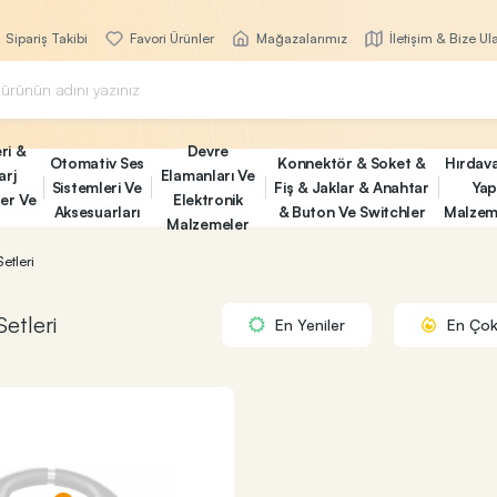
Sipariş Takibi
Favori Ürünler
Mağazalarımız
İletişim & Bize Ul
ri &
Devre
Otomativ Ses
Konnektör & Soket &
Hırdav
arj
Elamanları Ve
Sistemleri Ve
Fiş & Jaklar & Anahtar
Yap
ler Ve
Elektronik
Aksesuarları
& Buton Ve Switchler
Malzem
Malzemeler
etleri
Setleri
En Yeniler
En Çok