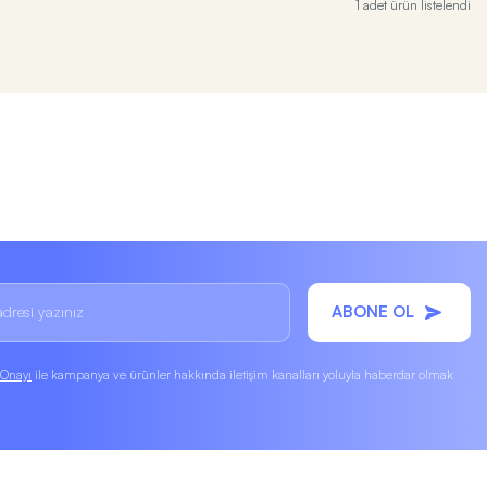
1 adet ürün listelendi
ABONE OL
k Onayı
ile kampanya ve ürünler hakkında iletişim kanalları yoluyla haberdar olmak