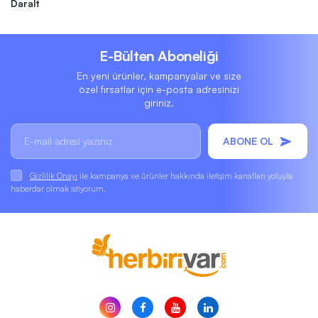
Daralt
E-Bülten Aboneliği
En yeni ürünler, kampanyalar ve size
özel fırsatlar için e-posta adresinizi
giriniz.
ABONE OL
Gizlilik Onayı
ile kampanya ve ürünler hakkında iletişim kanalları yoluyla
haberdar olmak istiyorum.