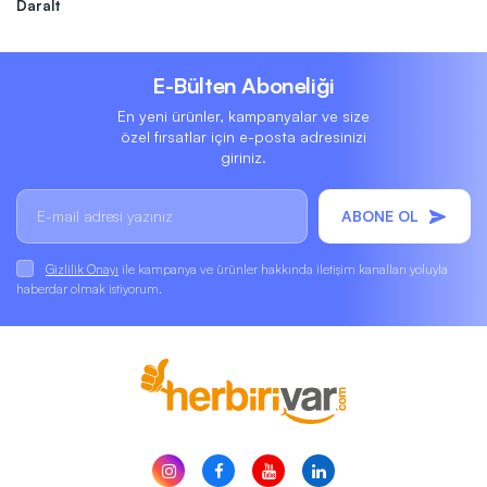
Daralt
E-Bülten Aboneliği
En yeni ürünler, kampanyalar ve size
özel fırsatlar için e-posta adresinizi
giriniz.
ABONE OL
Gizlilik Onayı
ile kampanya ve ürünler hakkında iletişim kanalları yoluyla
haberdar olmak istiyorum.