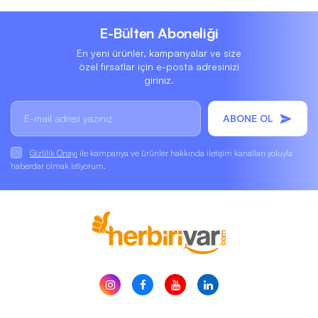
E-Bülten Aboneliği
En yeni ürünler, kampanyalar ve size
özel fırsatlar için e-posta adresinizi
giriniz.
ABONE OL
Gizlilik Onayı
ile kampanya ve ürünler hakkında iletişim kanalları yoluyla
haberdar olmak istiyorum.