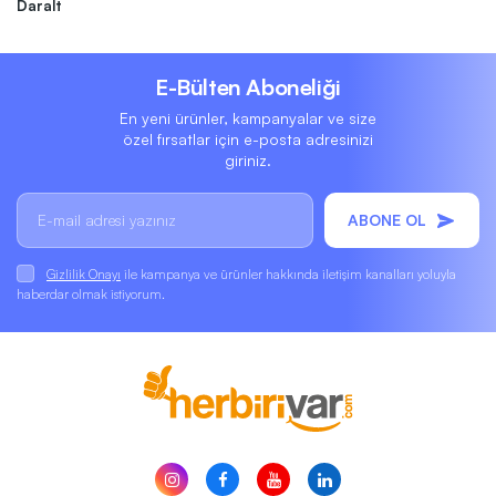
Daralt
E-Bülten Aboneliği
En yeni ürünler, kampanyalar ve size
özel fırsatlar için e-posta adresinizi
giriniz.
ABONE OL
Gizlilik Onayı
ile kampanya ve ürünler hakkında iletişim kanalları yoluyla
haberdar olmak istiyorum.