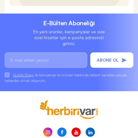
E-Bülten Aboneliği
En yeni ürünler, kampanyalar ve size
özel fırsatlar için e-posta adresinizi
giriniz.
ABONE OL
Gizlilik Onayı
ile kampanya ve ürünler hakkında iletişim kanalları yoluyla
haberdar olmak istiyorum.