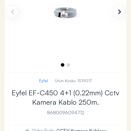
Eyfel
Ürün Kodu:
1519017
Eyfel EF-C450 4+1 (0.22mm) Cctv
Kamera Kablo 250m.
8680096094712
Daha Fazla
CCTV Kamera Kablosu