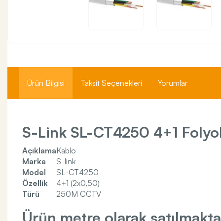
Ürün Bilgisi
Taksit Seçenekleri
Yorumlar
S-Link SL-CT4250 4+1 Folyo
Açıklama
Kablo
Marka
S-link
Model
SL-CT4250
Özellik
4+1 (2x0,50)
Türü
250M CCTV
Ürün metre olarak satılmakta