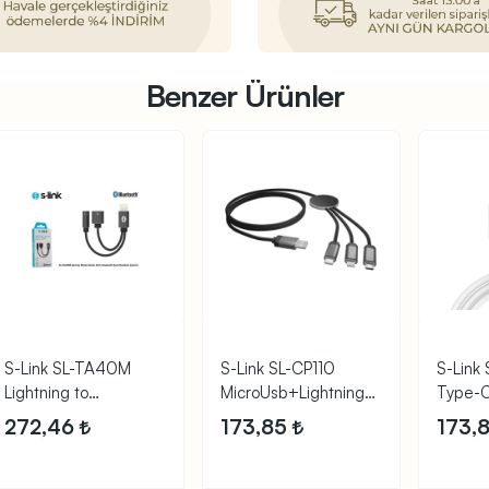
Benzer Ürünler
S-Link SL-TA40M
S-Link SL-CP110
S-Link
Lightning to
MicroUsb+Lightning+Type-
Type-C
Şarj+Kulaklık Çeviric
C 1m Şarj
Data ve
272,46
173,85
173,