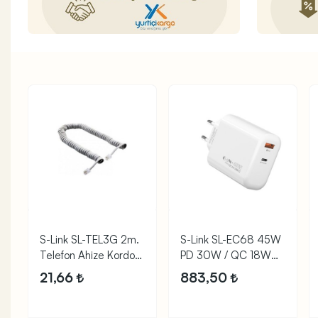
S-Link SL-TEL3G 2m.
S-Link SL-EC68 45W
Telefon Ahize Kordon
PD 30W / QC 18W
Gri
Hızlı Şarj Adap
21,66
883,50