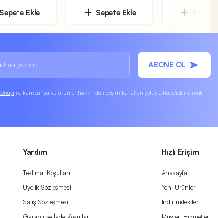
Sepete Ekle
Sepete Ekle
Sepete 
ABONE OL
k Onayı
ile kampanya ve ürünler hakkında iletişim kanalları yoluyla haberdar olmak
Yardım
Hızlı Erişim
Teslimat Koşulları
Anasayfa
Üyelik Sözleşmesi
Yeni Ürünler
Satış Sözleşmesi
İndirimdekiler
Garanti ve İade Koşulları
Müşteri Hizmetleri