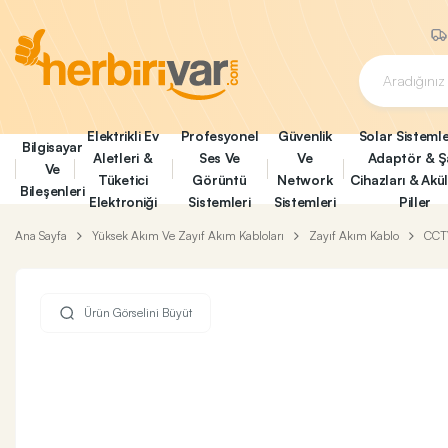
Elektrikli Ev
Profesyonel
Güvenlik
Solar Sistemle
Bilgisayar
Aletleri &
Ses Ve
Ve
Adaptör & Ş
Ve
Tüketici
Görüntü
Network
Cihazları & Akü
Bileşenleri
Elektroniği
Sistemleri
Sistemleri
Piller
Ana Sayfa
Yüksek Akım Ve Zayıf Akım Kabloları
Zayıf Akım Kablo
CCT
Ürün Görselini Büyüt