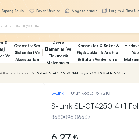
Sipariş Takibi
Favori Ürünler
Mağazalarımız
İletişim & Bize Ul
ri &
Devre
Otomativ Ses
Konnektör & Soket &
Hırdav
arj
Elamanları Ve
Sistemleri Ve
Fiş & Jaklar & Anahtar
Yap
ler Ve
Elektronik
Aksesuarları
& Buton Ve Switchler
Malzem
Malzemeler
V Kamera Kablosu
S-Link SL-CT4250 4+1 Folyolu CCTV Kablo 250m.
S-Link
Ürün Kodu:
1517210
S-Link SL-CT4250 4+1 Fo
8680096106637
6,27