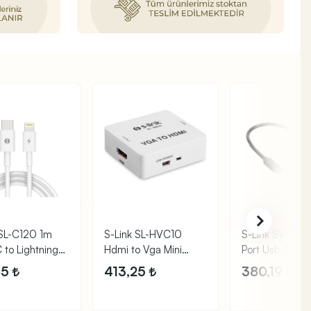
 SL-C120 1m
S-Link SL-HVC10
S-Link SW-U3
 to Lightning
Hdmi to Vga Mini
Port Usb 3.0 
 Şarj
Dönüştürücü
Hub Gri
85
413,25
380,19