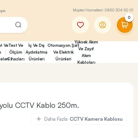
Müşteri Hizmetleri:
0850 304 50 01
aşın
0
Yüksek Akım
at Ve
Test Ve
İç Ve Dış
Otomasyon,Şalt
Ve Zayıf
ı
Ölçüm
Aydınlatma
Ve Elektrik
Akım
eleri
Cihazları
Ürünleri
Ürünleri
Kabloları
lyolu CCTV Kablo 250m.
Daha Fazla
CCTV Kamera Kablosu