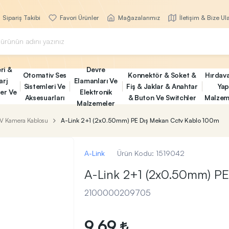
Sipariş Takibi
Favori Ürünler
Mağazalarımız
İletişim & Bize Ul
ri &
Devre
Otomativ Ses
Konnektör & Soket &
Hırdav
arj
Elamanları Ve
Sistemleri Ve
Fiş & Jaklar & Anahtar
Yap
ler Ve
Elektronik
Aksesuarları
& Buton Ve Switchler
Malzem
Malzemeler
V Kamera Kablosu
A-Link 2+1 (2x0.50mm) PE Dış Mekan Cctv Kablo 100m
A-Link
Ürün Kodu:
1519042
A-Link 2+1 (2x0.50mm) P
2100000209705
9,69