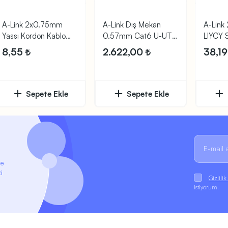
A-Link 2x0.75mm
A-Link Dış Mekan
A-Link
Yassı Kordon Kablo
0.57mm Cat6 U-UTP
LIYCY S
Beyaz
Kablo 305m
100m.
8,55
2.622,00
38,1
Sepete Ekle
Sepete Ekle
ze
i
Gizlili
istiyorum.