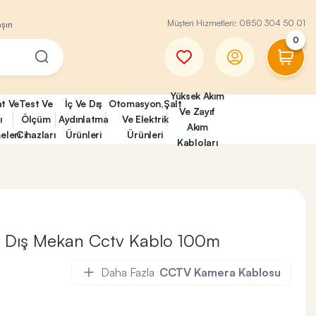
Müşteri Hizmetleri:
0850 304 50 01
aşın
0
Yüksek Akım
at Ve
Test Ve
İç Ve Dış
Otomasyon,Şalt
Ve Zayıf
ı
Ölçüm
Aydınlatma
Ve Elektrik
Akım
eleri
Cihazları
Ürünleri
Ürünleri
Kabloları
E Dış Mekan Cctv Kablo 100m
Daha Fazla
CCTV Kamera Kablosu