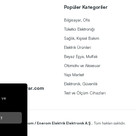
Popüler Kategoriler
Bilgisayar, Ofis
Tüketici Elektroniği
Sağlık, Kişisel Bakım
Elektrik Ürünleri
Beyaz Eşya, Mutfak
Otomotiv ve Aksesuar
Yapı Market
a
Elektronik, Güvenlik
ek@herbirivar.com
Test ve Ölçüm Cihazları
r ve
t
2023
Herbirivar.com / Enerom Elektrik Elektronik A.Ş.
. Tüm hakları saklıdır.