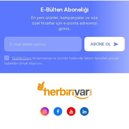
E-Bülten Aboneliği
En yeni ürünler, kampanyalar ve size
özel fırsatlar için e-posta adresinizi
giriniz.
ABONE OL
Gizlilik Onayı
ile kampanya ve ürünler hakkında iletişim kanalları yoluyla
haberdar olmak istiyorum.