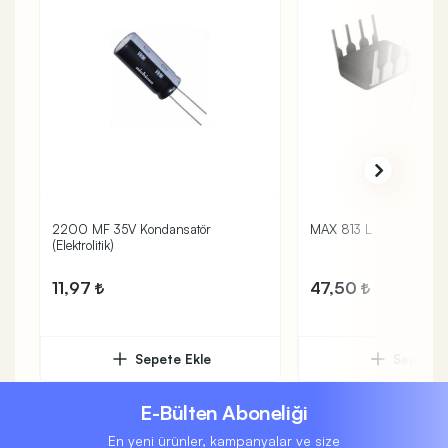
2200 MF 35V Kondansatör
MAX 813 L
(Elektrolitik)
11,97
47,50
Sepete Ekle
Sepete 
E-Bülten Aboneliği
En yeni ürünler, kampanyalar ve size